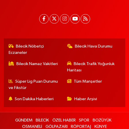
Bilecik Nöbetçi
Bilecik Hava Durumu
Eczaneler
Bilecik Namaz Vakitleri
Bilecik Trafik Yoğunluk
Haritası
Süper Lig Puan Durumu
Tüm Manşetler
ve Fikstür
Son Dakika Haberleri
Haber Arşivi
GÜNDEM
BİLECİK
ÖZEL HABER
SPOR
BOZÜYÜK
OSMANELİ
GÖLPAZARI
RÖPORTAJ
KÜNYE