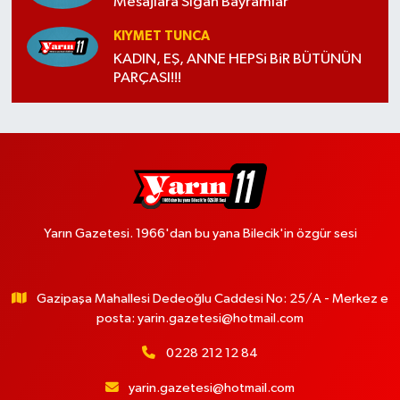
Mesajlara Sığan Bayramlar
KIYMET TUNCA
KADIN, EŞ, ANNE HEPSi BiR BÜTÜNÜN
PARÇASI!!!
Yarın Gazetesi. 1966'dan bu yana Bilecik'in özgür sesi
Gazipaşa Mahallesi Dedeoğlu Caddesi No: 25/A - Merkez e
posta:
yarin.gazetesi@hotmail.com
0228 212 12 84
yarin.gazetesi@hotmail.com