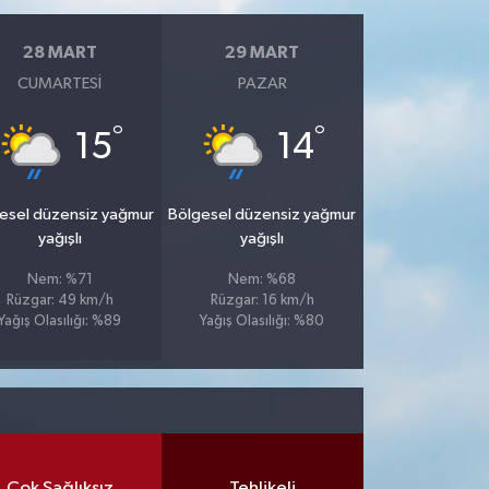
28 MART
29 MART
CUMARTESI
PAZAR
°
°
15
14
esel düzensiz yağmur
Bölgesel düzensiz yağmur
yağışlı
yağışlı
Nem: %71
Nem: %68
Rüzgar: 49 km/h
Rüzgar: 16 km/h
Yağış Olasılığı: %89
Yağış Olasılığı: %80
Çok Sağlıksız
Tehlikeli