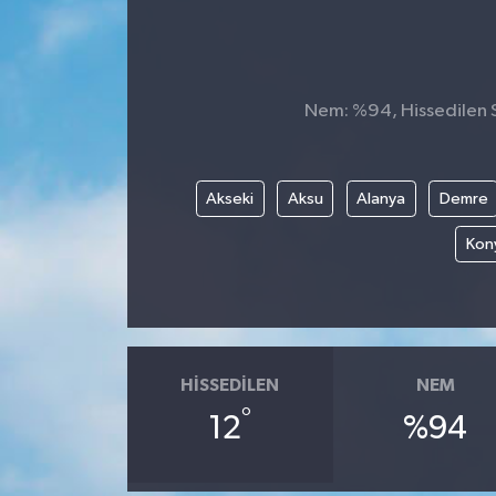
Nem: %94, Hissedilen Sı
Akseki
Aksu
Alanya
Demre
Kony
HISSEDILEN
NEM
°
12
%94