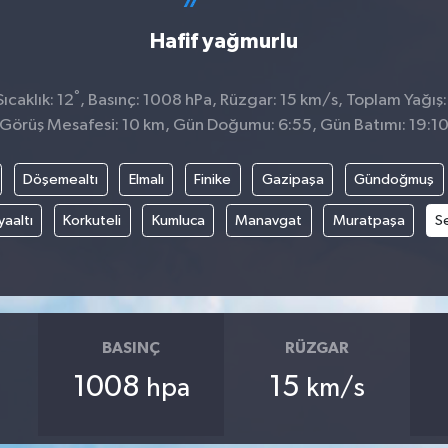
Hafif yağmurlu
°
caklık: 12
, Basınç: 1008 hPa, Rüzgar: 15 km/s, Toplam Yağış:
Görüş Mesafesi: 10 km, Gün Doğumu: 6:55, Gün Batımı: 19:1
Döşemealtı
Elmalı
Finike
Gazipaşa
Gündoğmuş
aaltı
Korkuteli
Kumluca
Manavgat
Muratpaşa
Se
BASINÇ
RÜZGAR
1008
15
hpa
km/s