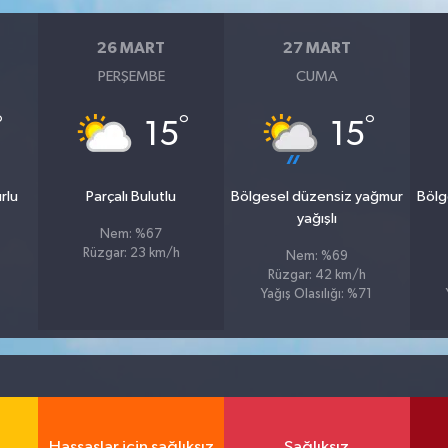
26 MART
27 MART
PERŞEMBE
CUMA
°
°
°
15
15
rlu
Parçalı Bulutlu
Bölgesel düzensiz yağmur
Bölg
yağışlı
Nem: %67
Rüzgar: 23 km/h
Nem: %69
1
Rüzgar: 42 km/h
Yağış Olasılığı: %71
Hassaslar için sağlıksız
Sağlıksız