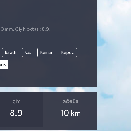
 0 mm, Çiy Noktası: 8.9,
0
İbradı
Kaş
Kemer
Kepez
rik
ÇIY
GÖRÜŞ
8.9
10
km