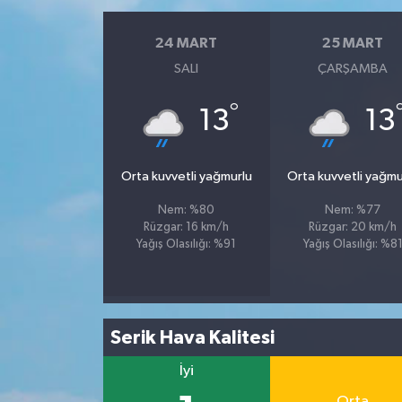
24 MART
25 MART
SALI
ÇARŞAMBA
°
13
13
Orta kuvvetli yağmurlu
Orta kuvvetli yağmu
Nem: %80
Nem: %77
Rüzgar: 16 km/h
Rüzgar: 20 km/h
Yağış Olasılığı: %91
Yağış Olasılığı: %8
Serik Hava Kalitesi
İyi
Orta