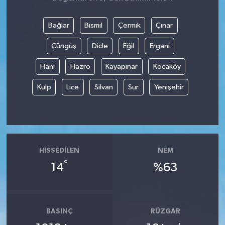
Bağlar
Bismil
Çermik
Çınar
Çüngüş
Dicle
Eğil
Ergani
Hani
Hazro
Kayapınar
Kocaköy
Kulp
Lice
Silvan
Sur
Yenişehir
HISSEDILEN
NEM
°
14
%63
BASINÇ
RÜZGAR