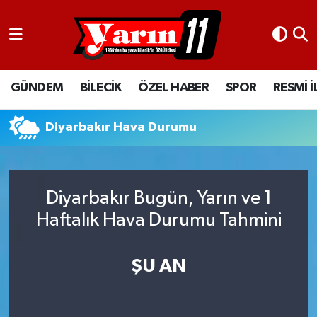
GÜNDEM
Bilecik Nöbetçi Eczaneler
GÜNDEM
BİLECİK
ÖZEL HABER
SPOR
RESMİ 
BİLECİK
Bilecik Hava Durumu
ÖZEL HABER
Bilecik Namaz Vakitleri
Diyarbakır Hava Durumu
SPOR
Bilecik Trafik Yoğunluk Haritası
Diyarbakır Bugün, Yarın ve 1
RESMİ İLANLAR
Süper Lig Puan Durumu ve Fikstür
Haftalık Hava Durumu Tahmini
Tüm Manşetler
ŞU AN
Son Dakika Haberleri
Haber Arşivi