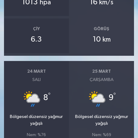
1013
16
hpa
km/s
ÇIY
GÖRÜŞ
6.3
10
km
24 MART
25 MART
SALI
ÇARŞAMBA
°
°
8
9
Bölgesel düzensiz yağmur
Bölgesel düzensiz yağmur
yağışlı
yağışlı
Nem: %76
Nem: %69