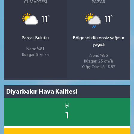
CUMARTESI
PAZAR
°
°
11
11
Parçalı Bulutlu
Bölgesel düzensiz yağmur
yağışlı
Nem: %81
Rüzgar: 9 km/h
Nem: %86
Rüzgar: 25 km/h
Yağış Olasılığı: %87
Diyarbakır Hava Kalitesi
İyi
1