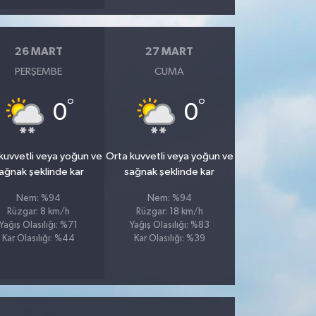
26 MART
27 MART
PERŞEMBE
CUMA
°
°
0
0
kuvvetli veya yoğun ve
Orta kuvvetli veya yoğun ve
ağnak şeklinde kar
sağnak şeklinde kar
Nem: %94
Nem: %94
Rüzgar: 8 km/h
Rüzgar: 18 km/h
Yağış Olasılığı: %71
Yağış Olasılığı: %83
Kar Olasılığı: %44
Kar Olasılığı: %39