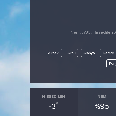
Nem: %95, Hissedilen Sı
Akseki
Aksu
Alanya
Demre
Kony
HISSEDILEN
NEM
°
-3
%95