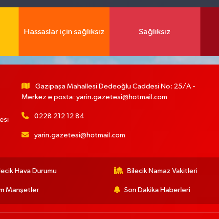
Hassaslar için sağlıksız
Sağlıksız
Gazipaşa Mahallesi Dedeoğlu Caddesi No: 25/A -
Merkez e posta:
yarin.gazetesi@hotmail.com
0228 212 12 84
esi
yarin.gazetesi@hotmail.com
lecik Hava Durumu
Bilecik Namaz Vakitleri
m Manşetler
Son Dakika Haberleri