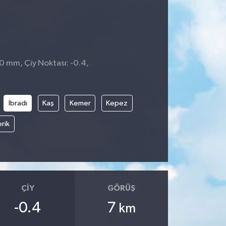
 0 mm, Çiy Noktası: -0.4,
İbradı
Kaş
Kemer
Kepez
rik
ÇIY
GÖRÜŞ
-0.4
7
km