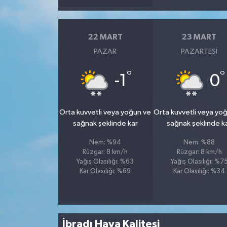
22 MART
23 MART
PAZAR
PAZARTESI
°
°
-1
0
Orta kuvvetli veya yoğun ve
Orta kuvvetli veya yo
sağnak şeklinde kar
sağnak şeklinde k
Nem: %94
Nem: %88
Rüzgar: 8 km/h
Rüzgar: 8 km/h
Yağış Olasılığı: %63
Yağış Olasılığı: %7
Kar Olasılığı: %69
Kar Olasılığı: %34
İbradı Hava Kalitesi