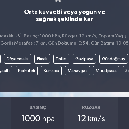
Orta kuvvetli veya yoğun ve
sağnak şeklinde kar
°
caklık: -3
, Basınç: 1000 hPa, Rüzgar: 12 km/s, Toplam Yağış:
Görüş Mesafesi: 7 km, Gün Doğumu: 6:54, Gün Batımı: 19:05
Döşemealtı
Elmalı
Finike
Gazipaşa
Gündoğmuş
aaltı
Korkuteli
Kumluca
Manavgat
Muratpaşa
Se
BASINÇ
RÜZGAR
1000
12
hpa
km/s