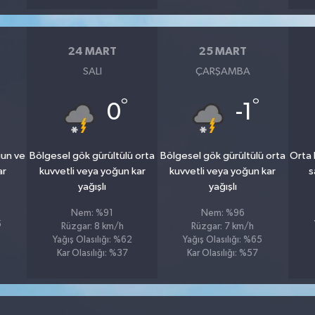
24 MART
25 MART
SALI
ÇARŞAMBA
°
°
0
-1
ğun ve
Bölgesel gök gürültülü orta
Bölgesel gök gürültülü orta
Orta 
ar
kuvvetli veya yoğun kar
kuvvetli veya yoğun kar
s
yağışlı
yağışlı
Nem: %91
Nem: %96
5
Rüzgar: 8 km/h
Rüzgar: 7 km/h
Yağış Olasılığı: %62
Yağış Olasılığı: %65
Kar Olasılığı: %37
Kar Olasılığı: %57