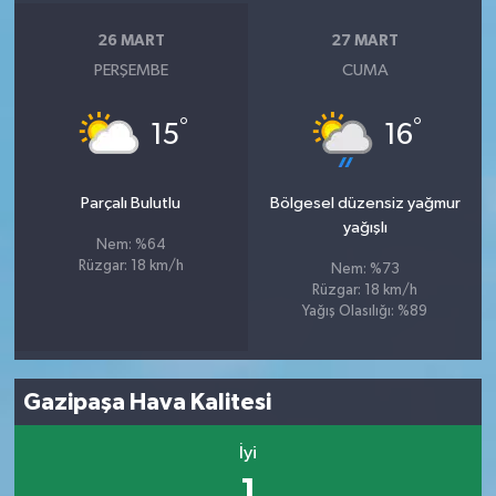
26 MART
27 MART
PERŞEMBE
CUMA
°
°
15
16
Parçalı Bulutlu
Bölgesel düzensiz yağmur
yağışlı
Nem: %64
Rüzgar: 18 km/h
Nem: %73
Rüzgar: 18 km/h
Yağış Olasılığı: %89
Gazipaşa Hava Kalitesi
İyi
1