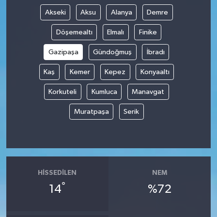
Akseki
Aksu
Alanya
Demre
Döşemealtı
Elmalı
Finike
Gazipaşa
Gündoğmuş
İbradı
Kaş
Kemer
Kepez
Konyaaltı
Korkuteli
Kumluca
Manavgat
Muratpaşa
Serik
HISSEDILEN
NEM
°
14
%72