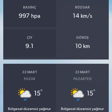
BASINÇ
RÜZGAR
997
14
hpa
km/s
ÇIY
GÖRÜŞ
9.1
10
km
22 MART
23 MART
PAZAR
PAZARTESI
°
°
15
15
Bölgesel düzensiz yağmur
Bölgesel düzensiz yağmur