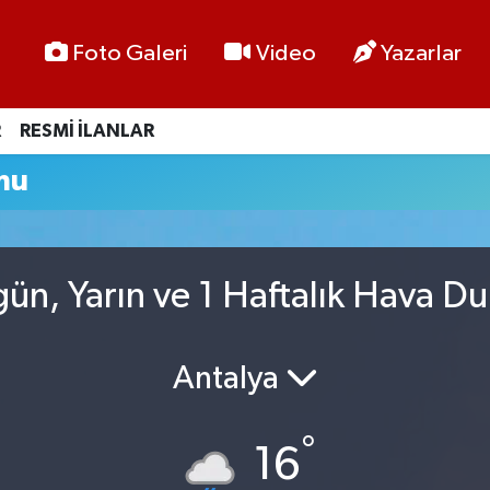
Foto Galeri
Video
Yazarlar
R
RESMİ İLANLAR
mu
gün, Yarın ve 1 Haftalık Hava D
Antalya
°
16