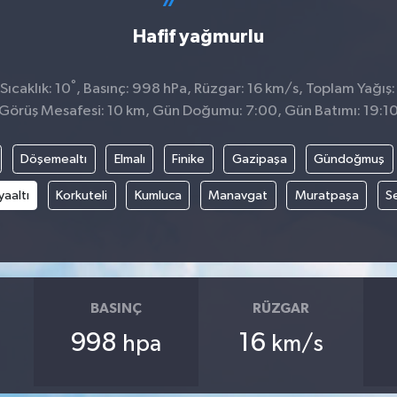
Hafif yağmurlu
°
ıcaklık: 10
, Basınç: 998 hPa, Rüzgar: 16 km/s, Toplam Yağış:
Görüş Mesafesi: 10 km, Gün Doğumu: 7:00, Gün Batımı: 19:1
Döşemealtı
Elmalı
Finike
Gazipaşa
Gündoğmuş
aaltı
Korkuteli
Kumluca
Manavgat
Muratpaşa
Se
BASINÇ
RÜZGAR
998
16
hpa
km/s