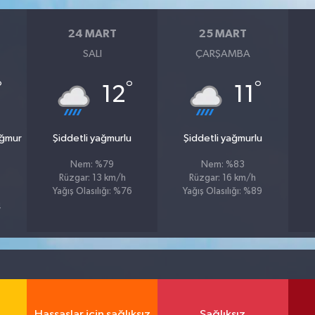
24 MART
25 MART
SALI
ÇARŞAMBA
°
°
°
12
11
ağmur
Şiddetli yağmurlu
Şiddetli yağmurlu
Nem: %79
Nem: %83
Rüzgar: 13 km/h
Rüzgar: 16 km/h
Yağış Olasılığı: %76
Yağış Olasılığı: %89
4
Hassaslar için sağlıksız
Sağlıksız