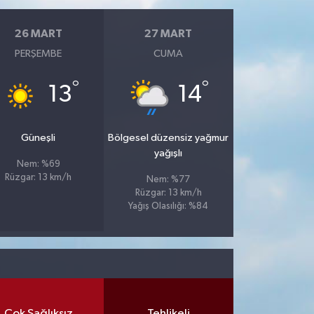
26 MART
27 MART
PERŞEMBE
CUMA
°
°
13
14
Güneşli
Bölgesel düzensiz yağmur
yağışlı
Nem: %69
Rüzgar: 13 km/h
Nem: %77
Rüzgar: 13 km/h
Yağış Olasılığı: %84
Çok Sağlıksız
Tehlikeli