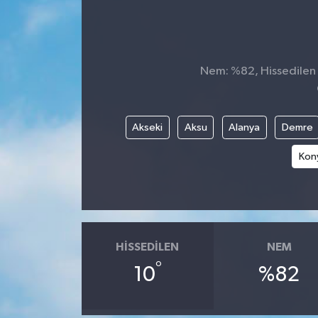
Nem: %82, Hissedilen S
Akseki
Aksu
Alanya
Demre
Kony
HISSEDILEN
NEM
°
10
%82