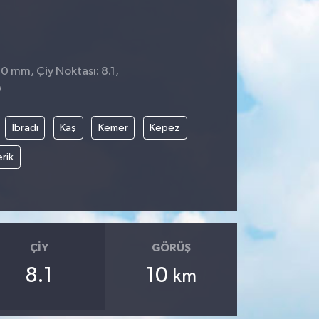
 0 mm, Çiy Noktası: 8.1,
0
İbradı
Kaş
Kemer
Kepez
rik
ÇIY
GÖRÜŞ
8.1
10
km