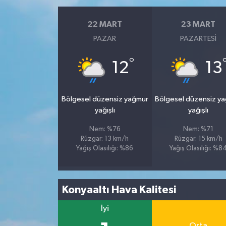
22 MART
23 MART
PAZAR
PAZARTESI
°
12
13
Bölgesel düzensiz yağmur
Bölgesel düzensiz y
yağışlı
yağışlı
Nem: %76
Nem: %71
Rüzgar: 13 km/h
Rüzgar: 15 km/h
Yağış Olasılığı: %86
Yağış Olasılığı: %8
Konyaaltı Hava Kalitesi
İyi
Orta