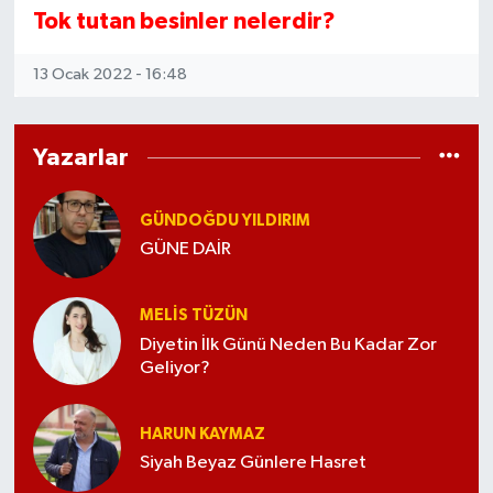
Tok tutan besinler nelerdir?
13 Ocak 2022 - 16:48
Yazarlar
GÜNDOĞDU YILDIRIM
GÜNE DAİR
MELİS TÜZÜN
Diyetin İlk Günü Neden Bu Kadar Zor
Geliyor?
HARUN KAYMAZ
Siyah Beyaz Günlere Hasret