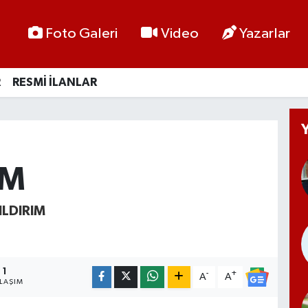
Foto Galeri
Video
Yazarlar
R
RESMİ İLANLAR
İM
LDIRIM
1
-
+
A
A
LAŞIM