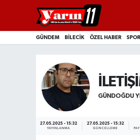
GÜNDEM
Bilecik Nöbetçi Eczaneler
GÜNDEM
BİLECİK
ÖZEL HABER
SPO
BİLECİK
Bilecik Hava Durumu
ÖZEL HABER
Bilecik Namaz Vakitleri
SPOR
Bilecik Trafik Yoğunluk Haritası
İLETİŞ
RESMİ İLANLAR
Süper Lig Puan Durumu ve Fikstür
GÜNDOĞDU YI
Tüm Manşetler
Son Dakika Haberleri
27.05.2025 - 15:32
27.05.2025 - 15:32
YAYINLANMA
GÜNCELLEME
PAY
Haber Arşivi