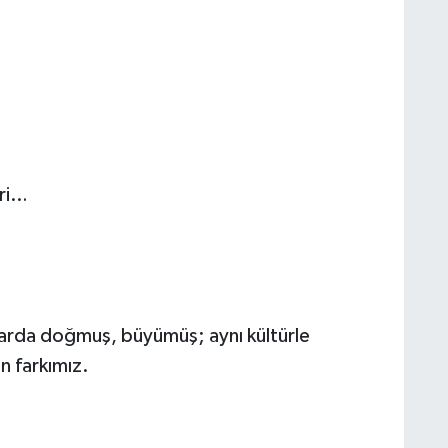
eri…
klarda doğmuş, büyümüş; aynı kültürle
n farkımız.