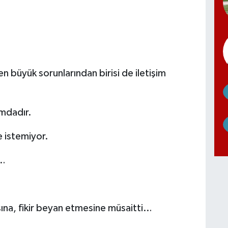
n büyük sorunlarından birisi de iletişim
umdadır.
 istemiyor.
u…
ına, fikir beyan etmesine müsaitti…