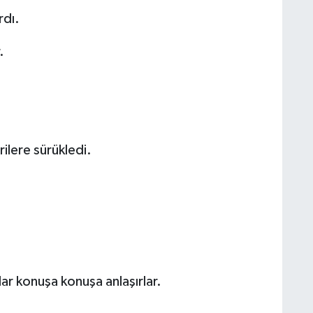
rdı.
.
ilere sürükledi.
lar konuşa konuşa anlaşırlar.