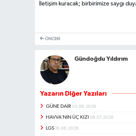
İletişim kuracak; birbirimize saygı du
ÖNCEKI
Gündoğdu Yıldırım
Yazarın Diğer Yazıları
GÜNE DAİR
05.08.2026
HAVVA’NIN ÜÇ KIZI
08.07.2026
LGS
16.06.2026