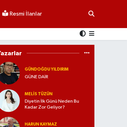
Resmi İlanlar
Yazarlar
GÜNDOĞDU YILDIRIM
GÜNE DAİR
MELİS TÜZÜN
Diyetin İlk Günü Neden Bu
Kadar Zor Geliyor?
HARUN KAYMAZ