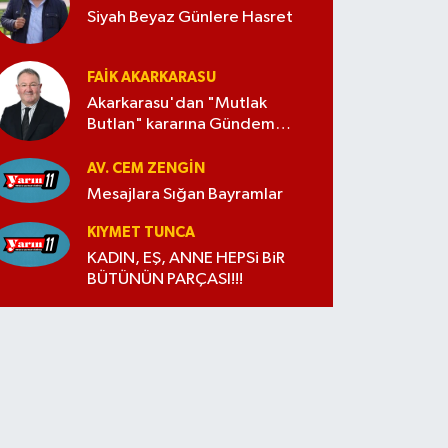
Siyah Beyaz Günlere Hasret
FAIK AKARKARASU
Akarkarasu'dan "Mutlak
Butlan" kararına Gündem
Yaratacak Hukuk Yorumu
AV. CEM ZENGİN
Mesajlara Sığan Bayramlar
KIYMET TUNCA
KADIN, EŞ, ANNE HEPSi BiR
BÜTÜNÜN PARÇASI!!!