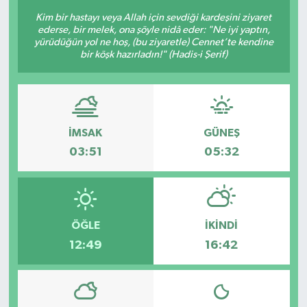
Kim bir hastayı veya Allah için sevdiği kardeşini ziyaret
ederse, bir melek, ona şöyle nidâ eder: "Ne iyi yaptın,
yürüdüğün yol ne hoş, (bu ziyaretle) Cennet’te kendine
bir köşk hazırladın!" (Hadis-i Şerif)
İMSAK
GÜNEŞ
03:51
05:32
ÖĞLE
İKINDI
12:49
16:42