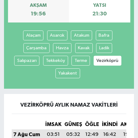
AKŞAM
YATSI
19:56
21:30
Alaçam
Asarcık
Atakum
Bafra
Çarşamba
Havza
Kavak
Ladik
Salıpazarı
Tekkeköy
Terme
Vezirköprü
Yakakent
VEZIRKÖPRÜ AYLIK NAMAZ VAKITLERI
İMSAK
GÜNEŞ
ÖĞLE
İKINDI
AKŞA
7 Ağu Cum
03:51
05:32
12:49
16:42
19:56