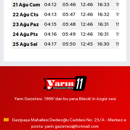
21 Ağu Cum
04:12
05:46
12:46
16:33
19:37
22 Ağu Cts
04:13
05:47
12:46
16:32
19:35
23 Ağu Paz
04:15
05:48
12:46
16:31
19:34
24 Ağu Pts
04:16
05:49
12:46
16:31
19:32
25 Ağu Sal
04:17
05:50
12:45
16:30
19:30
Yarın Gazetesi. 1966'dan bu yana Bilecik'in özgür sesi
Gazipaşa Mahallesi Dedeoğlu Caddesi No: 25/A - Merkez e
posta:
yarin.gazetesi@hotmail.com