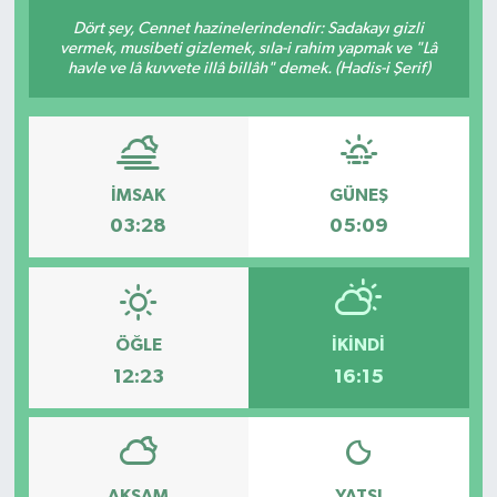
Dört şey, Cennet hazinelerindendir: Sadakayı gizli
vermek, musibeti gizlemek, sıla-i rahim yapmak ve "Lâ
havle ve lâ kuvvete illâ billâh" demek. (Hadis-i Şerif)
İMSAK
GÜNEŞ
03:28
05:09
ÖĞLE
İKINDI
12:23
16:15
AKŞAM
YATSI