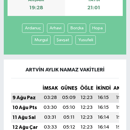
19:28
21:01
Ardanuç
Arhavi
Borçka
Hopa
Murgul
Şavşat
Yusufeli
ARTVIN AYLIK NAMAZ VAKITLERI
İMSAK
GÜNEŞ
ÖĞLE
İKINDI
AKŞA
9 Ağu Paz
03:28
05:09
12:23
16:15
19:28
10 Ağu Pts
03:30
05:10
12:23
16:15
19:27
11 Ağu Sal
03:31
05:11
12:23
16:14
19:25
12 Ağu Çar
03:33
05:12
12:23
16:14
19:24