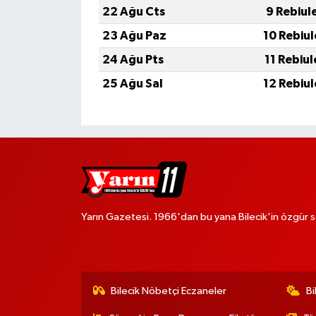
22 Ağu Cts
9 Rebiul
23 Ağu Paz
10 Rebiu
24 Ağu Pts
11 Rebiu
25 Ağu Sal
12 Rebiu
Yarın Gazetesi. 1966'dan bu yana Bilecik'in özgür s
Bilecik Nöbetçi Eczaneler
Bi