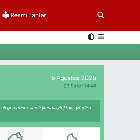
Resmi İlanlar
6 Ağustos 2026
23 Safer 1448
malı geri döner, ameli (kendisiyle) kalır. (Hadis-i