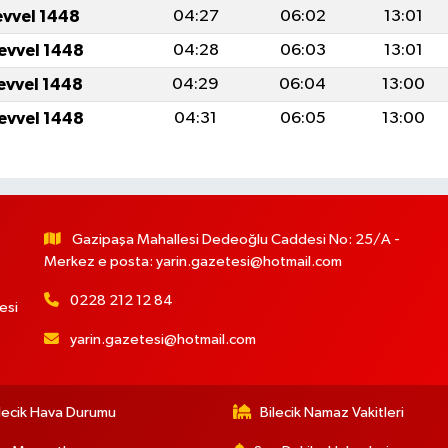
evvel 1448
04:27
06:02
13:01
levvel 1448
04:28
06:03
13:01
levvel 1448
04:29
06:04
13:00
levvel 1448
04:31
06:05
13:00
Gazipaşa Mahallesi Dedeoğlu Caddesi No: 25/A -
Merkez e posta:
yarin.gazetesi@hotmail.com
0228 212 12 84
esi
yarin.gazetesi@hotmail.com
lecik Hava Durumu
Bilecik Namaz Vakitleri