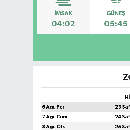
İMSAK
GÜNEŞ
04:02
05:45
Z
H
6 Ağu Per
23 Sa
7 Ağu Cum
24 Sa
8 Ağu Cts
25 Sa