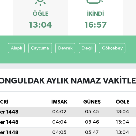
ÖĞLE
İKINDI
13:04
16:57
Alaplı
Çaycuma
Devrek
Ereğli
Gökçebey
ONGULDAK AYLIK NAMAZ VAKITLE
İCRİ
İMSAK
GÜNEŞ
ÖĞLE
fer 1448
04:02
05:45
13:04
fer 1448
04:04
05:46
13:04
fer 1448
04:05
05:47
13:04