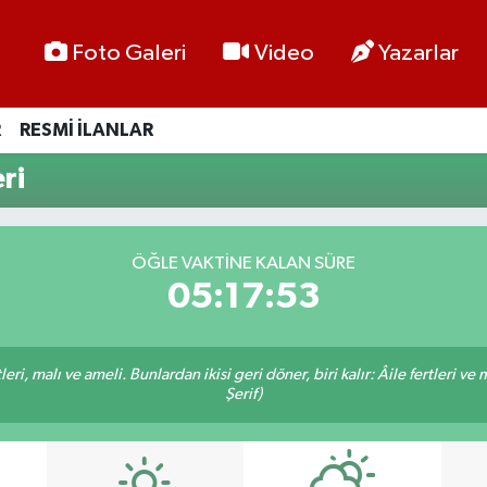
Foto Galeri
Video
Yazarlar
R
RESMİ İLANLAR
ri
ÖĞLE VAKTİNE KALAN SÜRE
05:17:53
ri, malı ve ameli. Bunlardan ikisi geri döner, biri kalır: Âile fertleri ve 
Şerif)