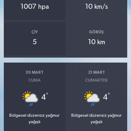
1007
10
hpa
km/s
ÇIY
GÖRÜŞ
5
10
km
20 MART
21 MART
CUMA
CUMARTESI
°
°
4
4
Bölgesel düzensiz yağmur
Bölgesel düzensiz yağmur
yağışlı
yağışlı