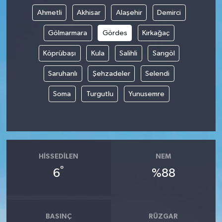
Ahmetli
Akhisar
Alaşehir
Demirci
Gölmarmara
Gördes
Kırkağaç
Köprübaşı
Kula
Salihli
Sarıgöl
Saruhanlı
Şehzadeler
Selendi
Soma
Turgutlu
Yunusemre
HISSEDILEN
NEM
°
6
%88
BASINÇ
RÜZGAR