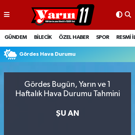
GÜNDEM
Bilecik Nöbetçi Eczaneler
GÜNDEM
BİLECİK
ÖZEL HABER
SPOR
RESMİ 
BİLECİK
Bilecik Hava Durumu
ÖZEL HABER
Bilecik Namaz Vakitleri
Gördes Hava Durumu
SPOR
Bilecik Trafik Yoğunluk Haritası
Gördes Bugün, Yarın ve 1
RESMİ İLANLAR
Süper Lig Puan Durumu ve Fikstür
Haftalık Hava Durumu Tahmini
Tüm Manşetler
ŞU AN
Son Dakika Haberleri
Haber Arşivi