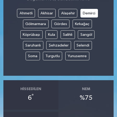
Ahmetli
Akhisar
Alaşehir
Demirci
Gölmarmara
Gördes
Kırkağaç
Köprübaşı
Kula
Salihli
Sarıgöl
Saruhanlı
Şehzadeler
Selendi
Soma
Turgutlu
Yunusemre
HISSEDILEN
NEM
°
6
%75