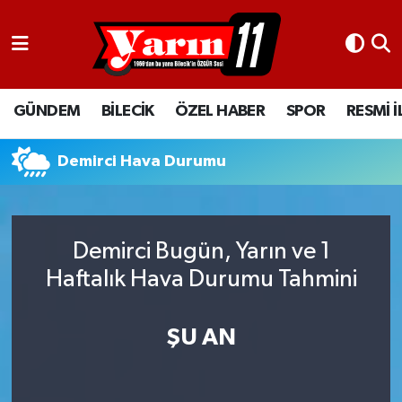
GÜNDEM
Bilecik Nöbetçi Eczaneler
GÜNDEM
BİLECİK
ÖZEL HABER
SPOR
RESMİ 
BİLECİK
Bilecik Hava Durumu
ÖZEL HABER
Bilecik Namaz Vakitleri
Demirci Hava Durumu
SPOR
Bilecik Trafik Yoğunluk Haritası
Demirci Bugün, Yarın ve 1
RESMİ İLANLAR
Süper Lig Puan Durumu ve Fikstür
Haftalık Hava Durumu Tahmini
Tüm Manşetler
ŞU AN
Son Dakika Haberleri
Haber Arşivi