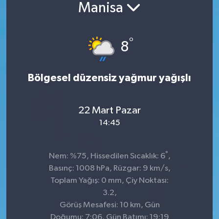
Manisa
°
8
Bölgesel düzensiz yağmur yağışlı
22 Mart Pazar
14:45
°
Nem: %75, Hissedilen Sıcaklık: 6
,
Basınç: 1008 hPa, Rüzgar: 9 km/s,
Toplam Yağış: 0 mm, Çiy Noktası:
3.2,
Görüş Mesafesi: 10 km, Gün
Doğumu: 7:06, Gün Batımı: 19:19