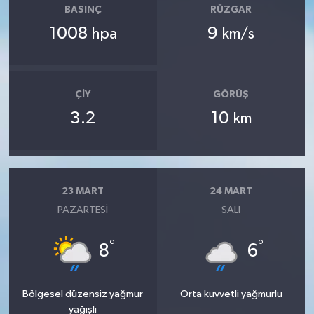
BASINÇ
RÜZGAR
1008
9
hpa
km/s
ÇIY
GÖRÜŞ
3.2
10
km
23 MART
24 MART
PAZARTESI
SALI
°
°
8
6
Bölgesel düzensiz yağmur
Orta kuvvetli yağmurlu
yağışlı