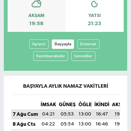
AKŞAM
YATSI
19:58
21:23
Ayrancı
Başyayla
Ermenek
Kazımkarabekir
Sarıveliler
BAŞYAYLA AYLIK NAMAZ VAKITLERI
İMSAK
GÜNEŞ
ÖĞLE
İKINDI
AKŞAM
7 Ağu Cum
04:21
05:53
13:00
16:47
19:58
8 Ağu Cts
04:22
05:54
13:00
16:46
19:57