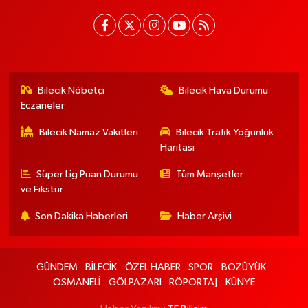
Bilecik Nöbetçi
Bilecik Hava Durumu
Eczaneler
Bilecik Namaz Vakitleri
Bilecik Trafik Yoğunluk
Haritası
Süper Lig Puan Durumu
Tüm Manşetler
ve Fikstür
Son Dakika Haberleri
Haber Arşivi
GÜNDEM
BİLECİK
ÖZEL HABER
SPOR
BOZÜYÜK
OSMANELİ
GÖLPAZARI
RÖPORTAJ
KÜNYE