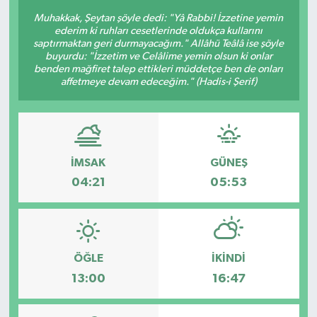
Muhakkak, Şeytan şöyle dedi: "Yâ Rabbi! İzzetine yemin
ederim ki ruhları cesetlerinde oldukça kullarını
saptırmaktan geri durmayacağım." Allâhü Teâlâ ise şöyle
buyurdu: "İzzetim ve Celâlime yemin olsun ki onlar
benden mağfiret talep ettikleri müddetçe ben de onları
affetmeye devam edeceğim." (Hadis-i Şerif)
İMSAK
GÜNEŞ
04:21
05:53
ÖĞLE
İKINDI
13:00
16:47