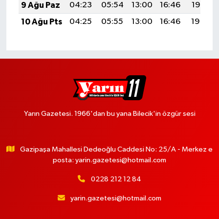
9 Ağu Paz
04:23
05:54
13:00
16:46
19:55
10 Ağu Pts
04:25
05:55
13:00
16:46
19:54
Yarın Gazetesi. 1966'dan bu yana Bilecik'in özgür sesi
Gazipaşa Mahallesi Dedeoğlu Caddesi No: 25/A - Merkez e
posta:
yarin.gazetesi@hotmail.com
0228 212 12 84
yarin.gazetesi@hotmail.com