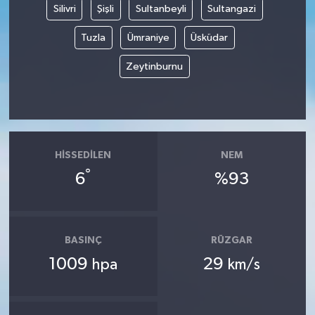
Silivri
Şişli
Sultanbeyli
Sultangazi
Tuzla
Ümraniye
Üsküdar
Zeytinburnu
HISSEDILEN
NEM
°
6
%93
BASINÇ
RÜZGAR
1009
29
hpa
km/s