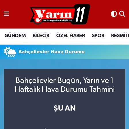
GÜNDEM
Bilecik Nöbetçi Eczaneler
GÜNDEM
BİLECİK
ÖZEL HABER
SPOR
RESMİ 
BİLECİK
Bilecik Hava Durumu
ÖZEL HABER
Bilecik Namaz Vakitleri
Bahçelievler Hava Durumu
SPOR
Bilecik Trafik Yoğunluk Haritası
Bahçelievler Bugün, Yarın ve 1
RESMİ İLANLAR
Süper Lig Puan Durumu ve Fikstür
Haftalık Hava Durumu Tahmini
Tüm Manşetler
ŞU AN
Son Dakika Haberleri
Haber Arşivi