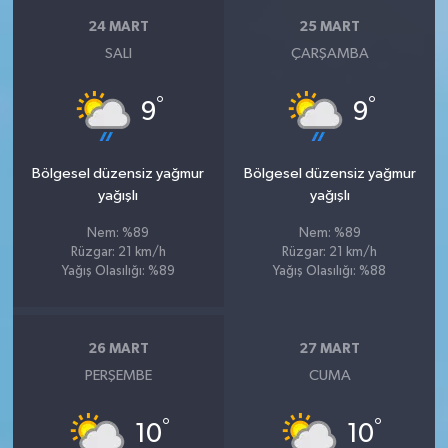
24 MART
25 MART
SALI
ÇARŞAMBA
°
°
9
9
Bölgesel düzensiz yağmur
Bölgesel düzensiz yağmur
yağışlı
yağışlı
Nem: %89
Nem: %89
Rüzgar: 21 km/h
Rüzgar: 21 km/h
Yağış Olasılığı: %89
Yağış Olasılığı: %88
26 MART
27 MART
PERŞEMBE
CUMA
°
°
10
10