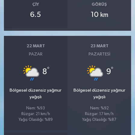
ÇIY
GÖRÜŞ
6.5
10
km
22 MART
23 MART
PAZAR
PAZARTESI
°
°
8
9
Bölgesel düzensiz yağmur
Bölgesel düzensiz yağmur
yağışlı
yağışlı
Nem: %93
Nem: %92
Rüzgar: 21 km/h
Rüzgar: 17 km/h
Yağış Olasılığı: %89
Yağış Olasılığı: %87