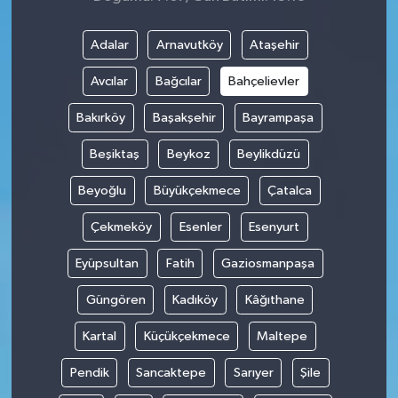
Adalar
Arnavutköy
Ataşehir
Avcılar
Bağcılar
Bahçelievler
Bakırköy
Başakşehir
Bayrampaşa
Beşiktaş
Beykoz
Beylikdüzü
Beyoğlu
Büyükçekmece
Çatalca
Çekmeköy
Esenler
Esenyurt
Eyüpsultan
Fatih
Gaziosmanpaşa
Güngören
Kadıköy
Kâğıthane
Kartal
Küçükçekmece
Maltepe
Pendik
Sancaktepe
Sarıyer
Şile