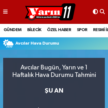
GÜNDEM
Bilecik Nöbetçi Eczaneler
GÜNDEM
BİLECİK
ÖZEL HABER
SPOR
RESMİ 
BİLECİK
Bilecik Hava Durumu
ÖZEL HABER
Bilecik Namaz Vakitleri
Avcılar Hava Durumu
SPOR
Bilecik Trafik Yoğunluk Haritası
Avcılar Bugün, Yarın ve 1
RESMİ İLANLAR
Süper Lig Puan Durumu ve Fikstür
Haftalık Hava Durumu Tahmini
Tüm Manşetler
ŞU AN
Son Dakika Haberleri
Haber Arşivi