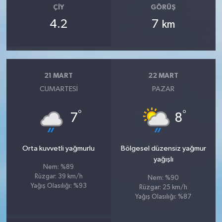
ÇIY
GÖRÜŞ
4.2
7
km
21 MART
22 MART
CUMARTESI
PAZAR
°
°
7
8
Orta kuvvetli yağmurlu
Bölgesel düzensiz yağmur
yağışlı
Nem: %89
Rüzgar: 39 km/h
Nem: %90
Yağış Olasılığı: %93
Rüzgar: 25 km/h
Yağış Olasılığı: %87