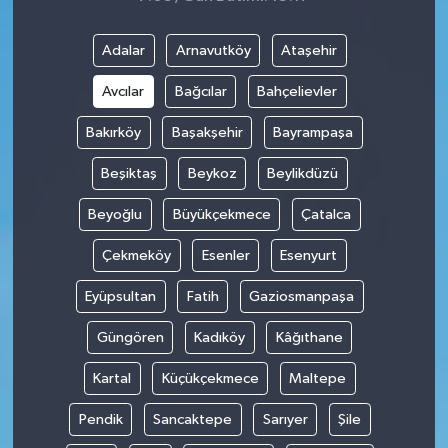
Adalar
Arnavutköy
Ataşehir
Avcılar
Bağcılar
Bahçelievler
Bakırköy
Başakşehir
Bayrampaşa
Beşiktaş
Beykoz
Beylikdüzü
Beyoğlu
Büyükçekmece
Çatalca
Çekmeköy
Esenler
Esenyurt
Eyüpsultan
Fatih
Gaziosmanpaşa
Güngören
Kadıköy
Kâğıthane
Kartal
Küçükçekmece
Maltepe
Pendik
Sancaktepe
Sarıyer
Şile