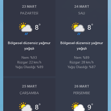
23 MART
24 MART
PAZARTESI
SALI
°
°
8
8
Bölgesel düzensiz yağmur
Bölgesel düzensiz yağmur
yağışlı
yağışlı
Nem: %93
Nem: %89
Rüzgar: 22 km/h
Rüzgar: 28 km/h
Yağış Olasılığı: %89
Yağış Olasılığı: %87
25 MART
26 MART
ÇARŞAMBA
PERŞEMBE
°
°
8
9