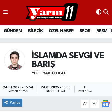
GÜNDEM
Bilecik Nöbetçi Eczaneler
GÜNDEM
BİLECİK
ÖZEL HABER
SPOR
RESMİ 
BİLECİK
Bilecik Hava Durumu
ÖZEL HABER
Bilecik Namaz Vakitleri
İSLAMDA SEVGİ VE
SPOR
Bilecik Trafik Yoğunluk Haritası
BARIŞ
RESMİ İLANLAR
Süper Lig Puan Durumu ve Fikstür
YİĞİT YAVUZOĞLU
Tüm Manşetler
24.01.2025 - 15:54
24.01.2025 - 15:55
11
YAYINLANMA
GÜNCELLEME
PAYLAŞIM
Son Dakika Haberleri
Paylaş
-
+
A
A
Haber Arşivi