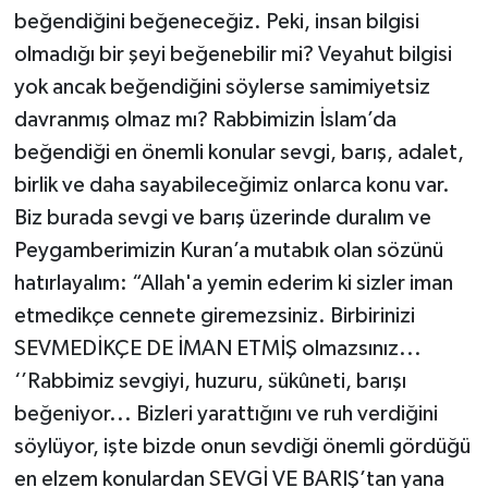
beğendiğini beğeneceğiz. Peki, insan bilgisi
olmadığı bir şeyi beğenebilir mi? Veyahut bilgisi
yok ancak beğendiğini söylerse samimiyetsiz
davranmış olmaz mı? Rabbimizin İslam’da
beğendiği en önemli konular sevgi, barış, adalet,
birlik ve daha sayabileceğimiz onlarca konu var.
Biz burada sevgi ve barış üzerinde duralım ve
Peygamberimizin Kuran’a mutabık olan sözünü
hatırlayalım: “Allah'a yemin ederim ki sizler iman
etmedikçe cennete giremezsiniz. Birbirinizi
SEVMEDİKÇE DE İMAN ETMİŞ olmazsınız...
‘’Rabbimiz sevgiyi, huzuru, sükûneti, barışı
beğeniyor... Bizleri yarattığını ve ruh verdiğini
söylüyor, işte bizde onun sevdiği önemli gördüğü
en elzem konulardan SEVGİ VE BARIŞ’tan yana