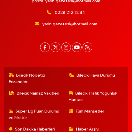
posta:
yarin.gazetesi@hotmail.com
0228 212 12 84
yarin.gazetesi@hotmail.com
Bilecik Nöbetçi
Bilecik Hava Durumu
Eczaneler
Bilecik Namaz Vakitleri
Bilecik Trafik Yoğunluk
Haritası
Süper Lig Puan Durumu
Tüm Manşetler
ve Fikstür
Son Dakika Haberleri
Haber Arşivi