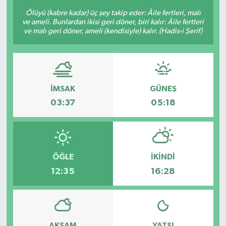
Ölüyü (kabre kadar) üç şey takip eder: Âile fertleri, malı
ve ameli. Bunlardan ikisi geri döner, biri kalır: Âile fertleri
ve malı geri döner, ameli (kendisiyle) kalır. (Hadis-i Şerif)
İMSAK
GÜNEŞ
03:37
05:18
ÖĞLE
İKINDI
12:35
16:28
AKŞAM
YATSI