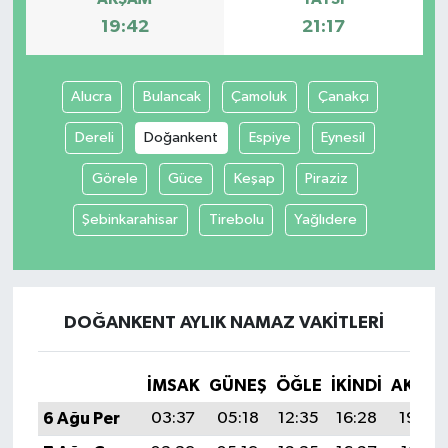
19:42
21:17
Alucra
Bulancak
Çamoluk
Çanakçı
Dereli
Doğankent
Espiye
Eynesil
Görele
Güce
Keşap
Piraziz
Şebinkarahisar
Tirebolu
Yağlıdere
DOĞANKENT AYLIK NAMAZ VAKITLERI
İMSAK
GÜNEŞ
ÖĞLE
İKINDI
AKŞA
6 Ağu Per
03:37
05:18
12:35
16:28
19:42