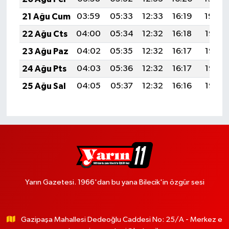
21 Ağu Cum
03:59
05:33
12:33
16:19
19:22
22 Ağu Cts
04:00
05:34
12:32
16:18
19:21
23 Ağu Paz
04:02
05:35
12:32
16:17
19:19
24 Ağu Pts
04:03
05:36
12:32
16:17
19:18
25 Ağu Sal
04:05
05:37
12:32
16:16
19:16
Yarın Gazetesi. 1966'dan bu yana Bilecik'in özgür sesi
Gazipaşa Mahallesi Dedeoğlu Caddesi No: 25/A - Merkez e