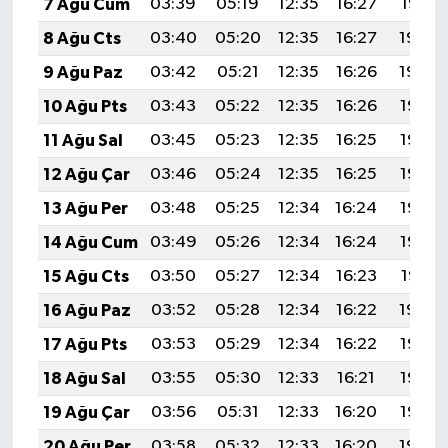
7 Ağu Cum
03:39
05:19
12:35
16:27
19:41
8 Ağu Cts
03:40
05:20
12:35
16:27
19:40
9 Ağu Paz
03:42
05:21
12:35
16:26
19:39
10 Ağu Pts
03:43
05:22
12:35
16:26
19:37
11 Ağu Sal
03:45
05:23
12:35
16:25
19:36
12 Ağu Çar
03:46
05:24
12:35
16:25
19:35
13 Ağu Per
03:48
05:25
12:34
16:24
19:33
14 Ağu Cum
03:49
05:26
12:34
16:24
19:32
15 Ağu Cts
03:50
05:27
12:34
16:23
19:31
16 Ağu Paz
03:52
05:28
12:34
16:22
19:29
17 Ağu Pts
03:53
05:29
12:34
16:22
19:28
18 Ağu Sal
03:55
05:30
12:33
16:21
19:27
19 Ağu Çar
03:56
05:31
12:33
16:20
19:25
20 Ağu Per
03:58
05:32
12:33
16:20
19:24