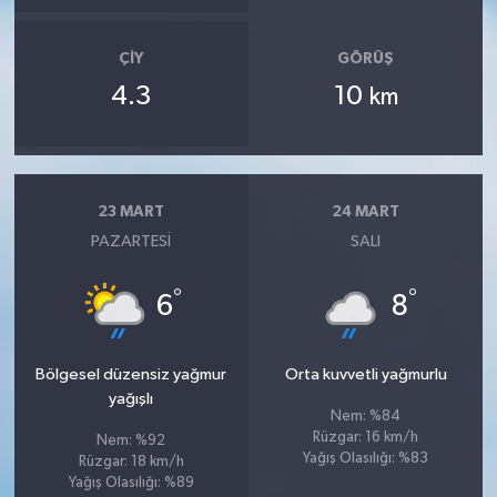
ÇIY
GÖRÜŞ
4.3
10
km
23 MART
24 MART
PAZARTESI
SALI
°
°
6
8
Bölgesel düzensiz yağmur
Orta kuvvetli yağmurlu
yağışlı
Nem: %84
Rüzgar: 16 km/h
Nem: %92
Yağış Olasılığı: %83
Rüzgar: 18 km/h
Yağış Olasılığı: %89