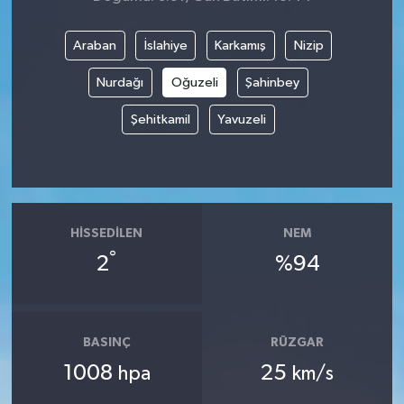
Araban
İslahiye
Karkamış
Nizip
Nurdağı
Oğuzeli
Şahinbey
Şehitkamil
Yavuzeli
HISSEDILEN
NEM
°
2
%94
BASINÇ
RÜZGAR
1008
25
hpa
km/s