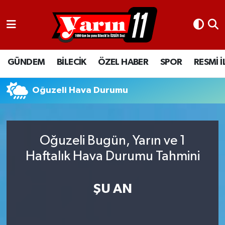
GÜNDEM
Bilecik Nöbetçi Eczaneler
GÜNDEM
BİLECİK
ÖZEL HABER
SPOR
RESMİ 
BİLECİK
Bilecik Hava Durumu
ÖZEL HABER
Bilecik Namaz Vakitleri
Oğuzeli Hava Durumu
SPOR
Bilecik Trafik Yoğunluk Haritası
Oğuzeli Bugün, Yarın ve 1
RESMİ İLANLAR
Süper Lig Puan Durumu ve Fikstür
Haftalık Hava Durumu Tahmini
Tüm Manşetler
ŞU AN
Son Dakika Haberleri
Haber Arşivi