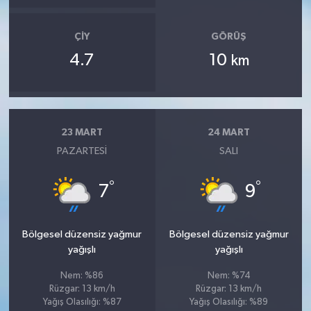
ÇIY
GÖRÜŞ
4.7
10
km
23 MART
24 MART
PAZARTESI
SALI
°
°
7
9
Bölgesel düzensiz yağmur
Bölgesel düzensiz yağmur
yağışlı
yağışlı
Nem: %86
Nem: %74
Rüzgar: 13 km/h
Rüzgar: 13 km/h
Yağış Olasılığı: %87
Yağış Olasılığı: %89