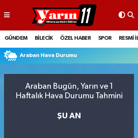
GÜNDEM
Bilecik Nöbetçi Eczaneler
GÜNDEM
BİLECİK
ÖZEL HABER
SPOR
RESMİ 
BİLECİK
Bilecik Hava Durumu
ÖZEL HABER
Bilecik Namaz Vakitleri
Araban Hava Durumu
SPOR
Bilecik Trafik Yoğunluk Haritası
Araban Bugün, Yarın ve 1
RESMİ İLANLAR
Süper Lig Puan Durumu ve Fikstür
Haftalık Hava Durumu Tahmini
Tüm Manşetler
ŞU AN
Son Dakika Haberleri
Haber Arşivi