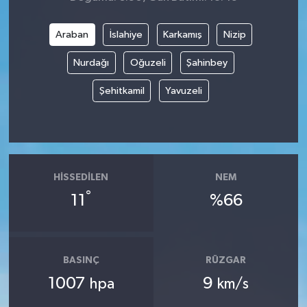
Araban
İslahiye
Karkamış
Nizip
Nurdağı
Oğuzeli
Şahinbey
Şehitkamil
Yavuzeli
HISSEDILEN
NEM
°
11
%66
BASINÇ
RÜZGAR
1007
9
hpa
km/s