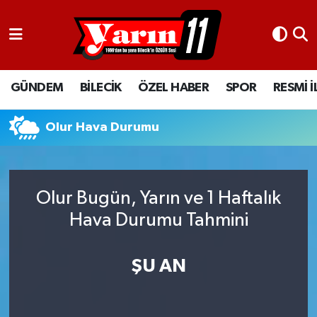
GÜNDEM
Bilecik Nöbetçi Eczaneler
GÜNDEM
BİLECİK
ÖZEL HABER
SPOR
RESMİ 
BİLECİK
Bilecik Hava Durumu
ÖZEL HABER
Bilecik Namaz Vakitleri
Olur Hava Durumu
SPOR
Bilecik Trafik Yoğunluk Haritası
Olur Bugün, Yarın ve 1 Haftalık
RESMİ İLANLAR
Süper Lig Puan Durumu ve Fikstür
Hava Durumu Tahmini
Tüm Manşetler
ŞU AN
Son Dakika Haberleri
Haber Arşivi