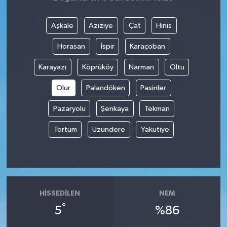
Aşkale
Aziziye
Çat
Hınıs
Horasan
İspir
Karaçoban
Karayazı
Köprüköy
Narman
Oltu
Olur
Palandöken
Pasinler
Pazaryolu
Şenkaya
Tekman
Tortum
Uzundere
Yakutiye
HISSEDILEN
NEM
°
5
%86