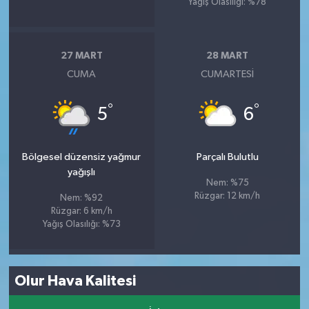
Yağış Olasılığı: %78
27 MART
28 MART
CUMA
CUMARTESI
°
°
5
6
Bölgesel düzensiz yağmur
Parçalı Bulutlu
yağışlı
Nem: %75
Rüzgar: 12 km/h
Nem: %92
Rüzgar: 6 km/h
Yağış Olasılığı: %73
Olur Hava Kalitesi