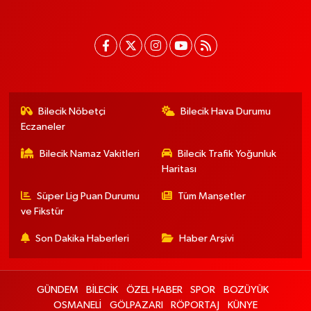
Bilecik Nöbetçi
Bilecik Hava Durumu
Eczaneler
Bilecik Namaz Vakitleri
Bilecik Trafik Yoğunluk
Haritası
Süper Lig Puan Durumu
Tüm Manşetler
ve Fikstür
Son Dakika Haberleri
Haber Arşivi
GÜNDEM
BİLECİK
ÖZEL HABER
SPOR
BOZÜYÜK
OSMANELİ
GÖLPAZARI
RÖPORTAJ
KÜNYE