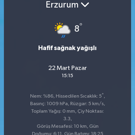
Erzurum
°
8
Hafif sağnak yağışlı
22 Mart Pazar
15:15
°
Nem: %86, Hissedilen Sıcaklık: 5
,
Basınç: 1009 hPa, Rüzgar: 5 km/s,
Toplam Yağış: 0 mm, Çiy Noktası:
3.3,
Görüş Mesafesi: 10 km, Gün
Doğumu: 6:11, Gün Batımı: 18:25