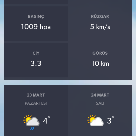
BASINÇ
RÜZGAR
1009
5
hpa
km/s
ÇIY
GÖRÜŞ
3.3
10
km
23 MART
24 MART
PAZARTESI
SALI
°
°
4
3