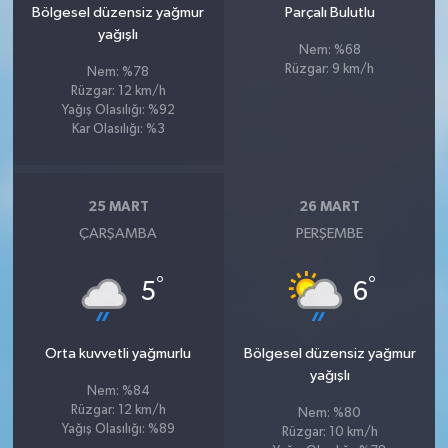
Bölgesel düzensiz yağmur
Parçalı Bulutlu
yağışlı
Nem: %68
Rüzgar: 9 km/h
Nem: %78
Rüzgar: 12 km/h
Yağış Olasılığı: %92
Kar Olasılığı: %3
25 MART
26 MART
ÇARŞAMBA
PERŞEMBE
°
°
5
6
Orta kuvvetli yağmurlu
Bölgesel düzensiz yağmur
yağışlı
Nem: %84
Rüzgar: 12 km/h
Nem: %80
Yağış Olasılığı: %89
Rüzgar: 10 km/h