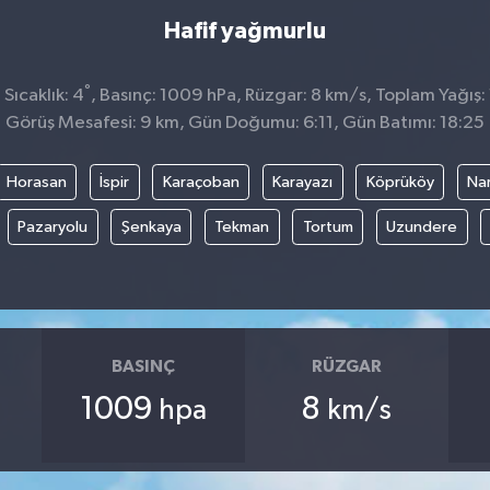
Hafif yağmurlu
°
Sıcaklık: 4
, Basınç: 1009 hPa, Rüzgar: 8 km/s, Toplam Yağış: 
Görüş Mesafesi: 9 km, Gün Doğumu: 6:11, Gün Batımı: 18:25
Horasan
İspir
Karaçoban
Karayazı
Köprüköy
Na
Pazaryolu
Şenkaya
Tekman
Tortum
Uzundere
BASINÇ
RÜZGAR
1009
8
hpa
km/s