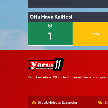
Oltu Hava Kalitesi
İyi
1
Orta
Yarın Gazetesi. 1966'dan bu yana Bilecik'in özgür s
Bilecik Nöbetçi Eczaneler
Bi