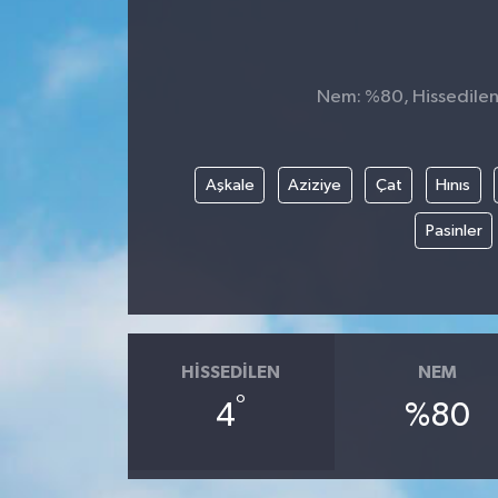
Nem: %80, Hissedilen 
Aşkale
Aziziye
Çat
Hınıs
Pasinler
HISSEDILEN
NEM
°
4
%80