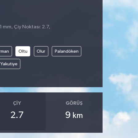
1 mm, Çiy Noktası: 2.7,
rman
Oltu
Olur
Palandöken
Yakutiye
ÇIY
GÖRÜŞ
2.7
9
km