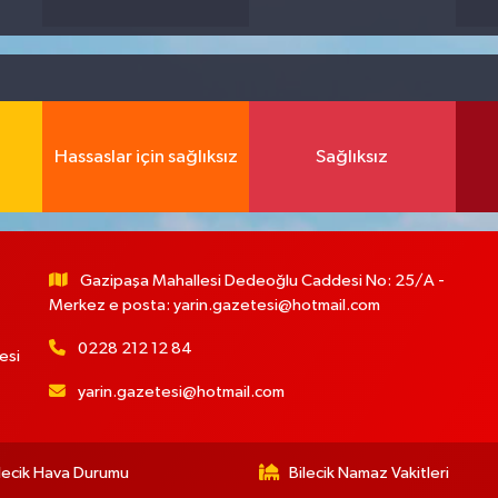
Hassaslar için sağlıksız
Sağlıksız
Gazipaşa Mahallesi Dedeoğlu Caddesi No: 25/A -
Merkez e posta:
yarin.gazetesi@hotmail.com
0228 212 12 84
esi
yarin.gazetesi@hotmail.com
lecik Hava Durumu
Bilecik Namaz Vakitleri