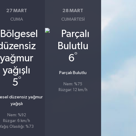
27 MART
28 MART
CUMA
CUMARTESI
°
6
Parçalı Bulutlu
°
5
Nem: %75
Rüzgar: 12 km/h
esel düzensiz yağmur
yağışlı
Nem: %92
Rüzgar: 6 km/h
Yağış Olasılığı: %73