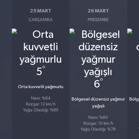
25 MART
26 MART
ÇARŞAMBA
PERŞEMBE
°
5
°
6
Orta kuvvetli yağmurlu
Nem: %84
Bölgesel düzensiz yağmur
Bölg
Rüzgar: 12 km/h
yağışlı
Yağış Olasılığı: %89
Nem: %80
Rüzgar: 10 km/h
Yağış Olasılığı: %78