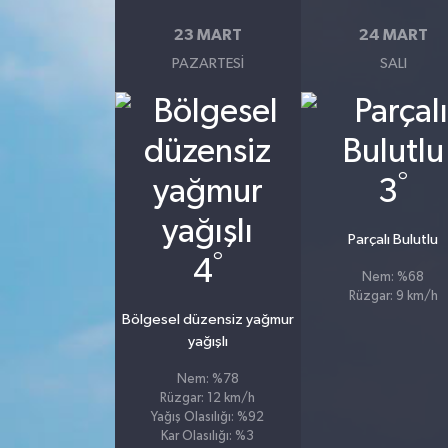
23 MART
24 MART
PAZARTESI
SALI
°
3
Parçalı Bulutlu
°
4
Nem: %68
Rüzgar: 9 km/h
Bölgesel düzensiz yağmur
yağışlı
Nem: %78
Rüzgar: 12 km/h
Yağış Olasılığı: %92
Kar Olasılığı: %3