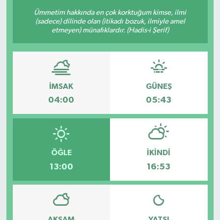
Ümmetim hakkında en çok korktuğum kimse, ilmi
(sadece) dilinde olan (itikadı bozuk, ilmiyle amel
etmeyen) münafıklardır. (Hadis-i Şerif)
İMSAK
GÜNEŞ
04:00
05:43
ÖĞLE
İKINDI
13:00
16:53
AKŞAM
YATSI