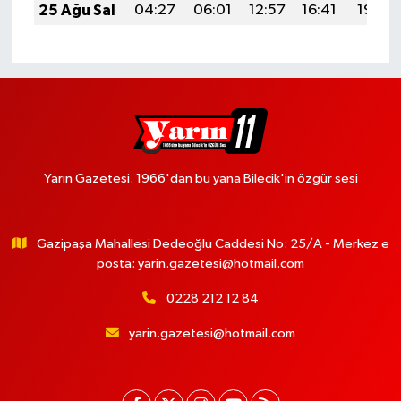
25 Ağu Sal
04:27
06:01
12:57
16:41
19:42
Yarın Gazetesi. 1966'dan bu yana Bilecik'in özgür sesi
Gazipaşa Mahallesi Dedeoğlu Caddesi No: 25/A - Merkez e
posta:
yarin.gazetesi@hotmail.com
0228 212 12 84
yarin.gazetesi@hotmail.com