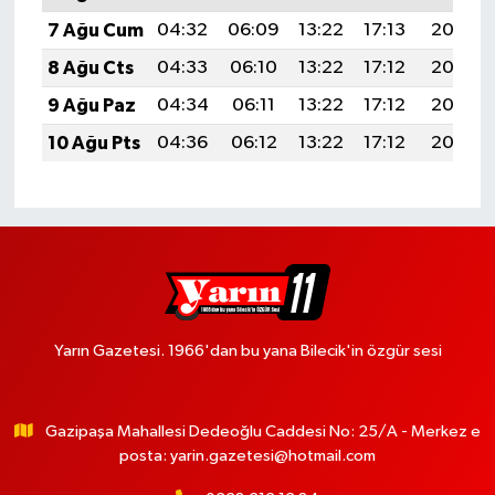
7 Ağu Cum
04:32
06:09
13:22
17:13
20:26
8 Ağu Cts
04:33
06:10
13:22
17:12
20:25
9 Ağu Paz
04:34
06:11
13:22
17:12
20:23
10 Ağu Pts
04:36
06:12
13:22
17:12
20:22
Yarın Gazetesi. 1966'dan bu yana Bilecik'in özgür sesi
Gazipaşa Mahallesi Dedeoğlu Caddesi No: 25/A - Merkez e
posta:
yarin.gazetesi@hotmail.com