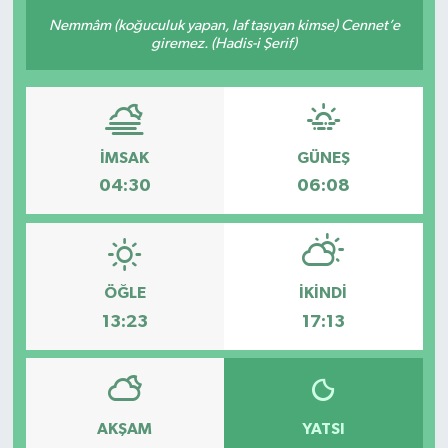
Nemmâm (koğuculuk yapan, laf taşıyan kimse) Cennet’e
giremez. (Hadis-i Şerif)
İMSAK
GÜNEŞ
04:30
06:08
ÖĞLE
İKINDI
13:23
17:13
AKŞAM
YATSI