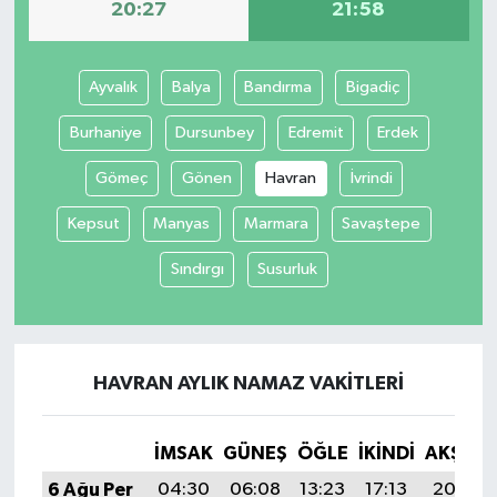
20:27
21:58
Ayvalık
Balya
Bandırma
Bigadiç
Burhaniye
Dursunbey
Edremit
Erdek
Gömeç
Gönen
Havran
İvrindi
Kepsut
Manyas
Marmara
Savaştepe
Sındırgı
Susurluk
HAVRAN AYLIK NAMAZ VAKITLERI
İMSAK
GÜNEŞ
ÖĞLE
İKINDI
AKŞAM
6 Ağu Per
04:30
06:08
13:23
17:13
20:27