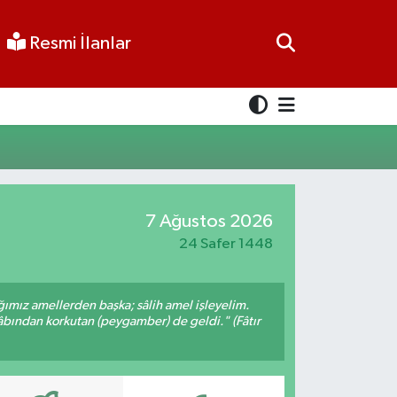
Resmi İlanlar
7 Ağustos 2026
24 Safer 1448
ığımız amellerden başka; sâlih amel işleyelim.
bından korkutan (peygamber) de geldi." (Fâtır