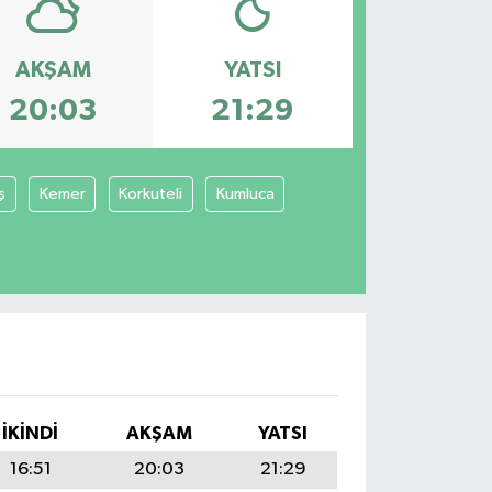
AKŞAM
YATSI
20:03
21:29
ş
Kemer
Korkuteli
Kumluca
İKINDI
AKŞAM
YATSI
16:51
20:03
21:29