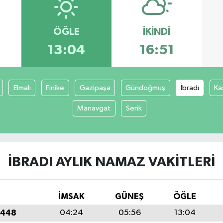
ÖĞLE
İKINDI
13:04
16:51
Elmalı
Finike
Gazipaşa
Gündoğmuş
İbradı
Ka
Manavgat
Serik
İBRADI AYLIK NAMAZ VAKITLERI
İMSAK
GÜNEŞ
ÖĞLE
1448
04:24
05:56
13:04