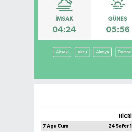
İMSAK
GÜNEŞ
04:24
05:56
Akseki
Aksu
Alanya
Demre
HİCRİ
7 Ağu Cum
24 Safer 