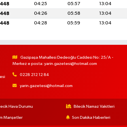
1448
04:25
05:57
13:04
1448
04:26
05:58
13:04
1448
04:28
05:59
13:04
Gazipaşa Mahallesi Dedeoğlu Caddesi No: 25/A -
Merkez e posta:
yarin.gazetesi@hotmail.com
0228 212 12 84
esi
yarin.gazetesi@hotmail.com
lecik Hava Durumu
Bilecik Namaz Vakitleri
m Manşetler
Son Dakika Haberleri