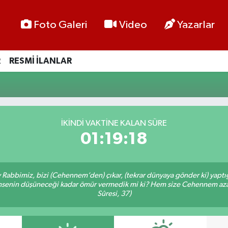
Foto Galeri
Video
Yazarlar
R
RESMİ İLANLAR
İKINDI VAKTİNE KALAN SÜRE
01:19:18
Ey Rabbimiz, bizi (Cehennem’den) çıkar, (tekrar dünyaya gönder ki) yapt
 kimsenin düşüneceği kadar ömür vermedik mi ki? Hem size Cehennem azâ
Sûresi, 37)