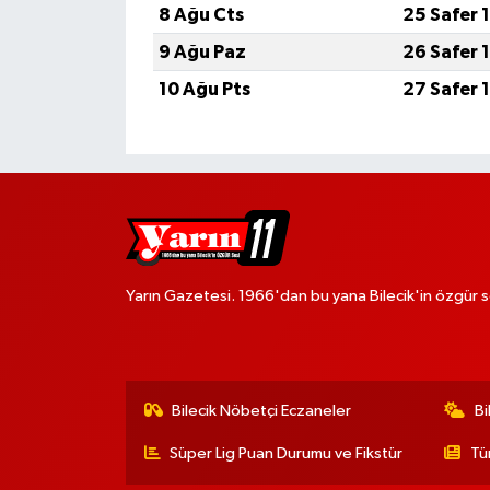
8 Ağu Cts
25 Safer 
9 Ağu Paz
26 Safer 
10 Ağu Pts
27 Safer 
Yarın Gazetesi. 1966'dan bu yana Bilecik'in özgür s
Bilecik Nöbetçi Eczaneler
Bi
Süper Lig Puan Durumu ve Fikstür
Tü