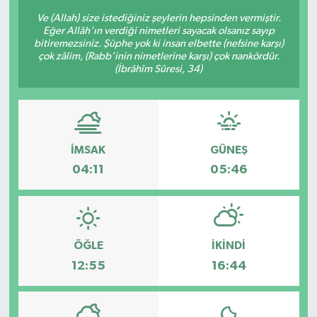
Ve (Allah) size istediğiniz şeylerin hepsinden vermiştir.
Eğer Allâh’ın verdiği nimetleri sayacak olsanız sayıp
bitiremezsiniz. Şüphe yok ki insan elbette (nefsine karşı)
çok zâlim, (Rabb’inin nimetlerine karşı) çok nankördür.
(İbrâhîm Sûresi, 34)
İMSAK
GÜNEŞ
04:11
05:46
ÖĞLE
İKINDI
12:55
16:44