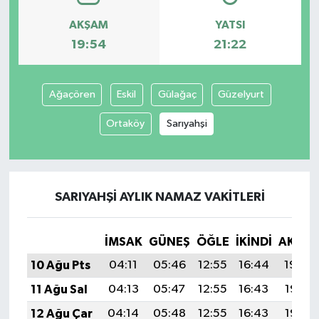
AKŞAM
YATSI
19:54
21:22
Ağaçören
Eskil
Gülağaç
Güzelyurt
Ortaköy
Sarıyahşi
SARIYAHŞI AYLIK NAMAZ VAKITLERI
İMSAK
GÜNEŞ
ÖĞLE
İKINDI
AKŞA
10 Ağu Pts
04:11
05:46
12:55
16:44
19:54
11 Ağu Sal
04:13
05:47
12:55
16:43
19:53
12 Ağu Çar
04:14
05:48
12:55
16:43
19:52