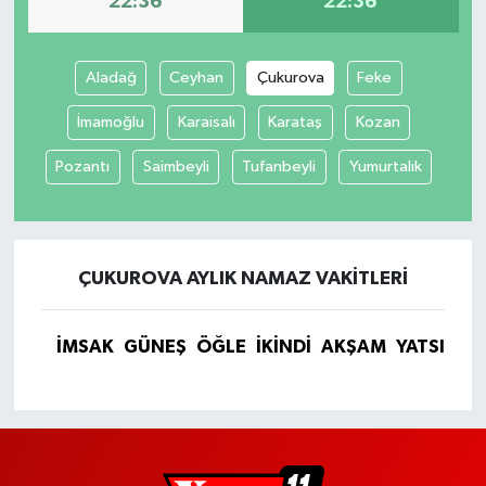
22:36
22:36
Aladağ
Ceyhan
Çukurova
Feke
İmamoğlu
Karaisalı
Karataş
Kozan
Pozantı
Saimbeyli
Tufanbeyli
Yumurtalık
ÇUKUROVA AYLIK NAMAZ VAKITLERI
İMSAK
GÜNEŞ
ÖĞLE
İKINDI
AKŞAM
YATSI