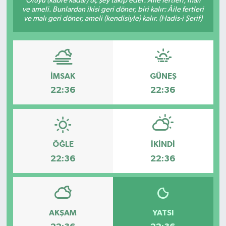
Ölüyü (kabre kadar) üç şey takip eder: Âile fertleri, malı
ve ameli. Bunlardan ikisi geri döner, biri kalır: Âile fertleri
ve malı geri döner, ameli (kendisiyle) kalır. (Hadis-i Şerif)
İMSAK
GÜNEŞ
22:36
22:36
ÖĞLE
İKINDI
22:36
22:36
AKŞAM
YATSI