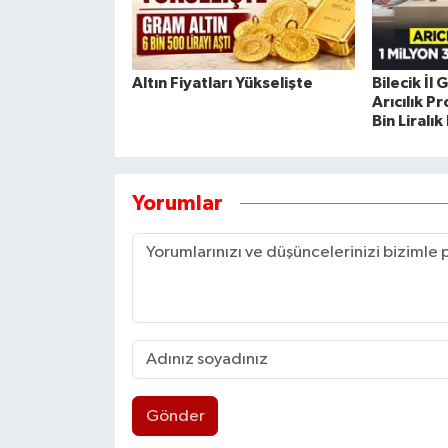
Altın Fiyatları Yükselişte
Bilecik İl
Arıcılık P
Bin Liralı
Yorumlar
Gönder