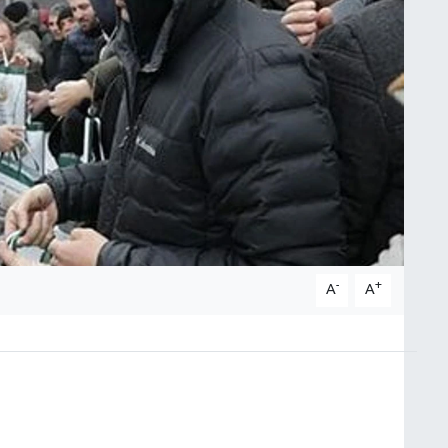
-
+
A
A