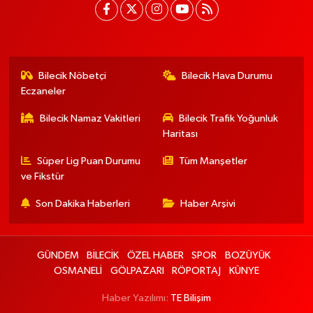
Bilecik Nöbetçi
Bilecik Hava Durumu
Eczaneler
Bilecik Namaz Vakitleri
Bilecik Trafik Yoğunluk
Haritası
Süper Lig Puan Durumu
Tüm Manşetler
ve Fikstür
Son Dakika Haberleri
Haber Arşivi
GÜNDEM
BİLECİK
ÖZEL HABER
SPOR
BOZÜYÜK
OSMANELİ
GÖLPAZARI
RÖPORTAJ
KÜNYE
Haber Yazılımı:
TE Bilişim