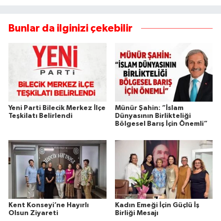
Bunlar da ilginizi çekebilir
Yeni Parti Bilecik Merkez İlçe
Münür Şahin: “İslam
Teşkilatı Belirlendi
Dünyasının Birlikteliği
Bölgesel Barış İçin Önemli”
Kent Konseyi’ne Hayırlı
Kadın Emeği İçin Güçlü İş
Olsun Ziyareti
Birliği Mesajı