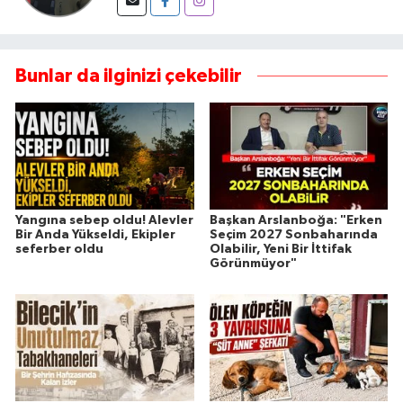
Bunlar da ilginizi çekebilir
Yangına sebep oldu! Alevler
Başkan Arslanboğa: "Erken
Bir Anda Yükseldi, Ekipler
Seçim 2027 Sonbaharında
seferber oldu
Olabilir, Yeni Bir İttifak
Görünmüyor"