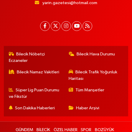
yarin.gazetesi@hotmail.com
Bilecik Nöbetçi
Bilecik Hava Durumu
Eczaneler
Bilecik Namaz Vakitleri
Bilecik Trafik Yoğunluk
Haritası
Süper Lig Puan Durumu
Tüm Manşetler
ve Fikstür
Son Dakika Haberleri
Haber Arşivi
GÜNDEM
BİLECİK
ÖZEL HABER
SPOR
BOZÜYÜK