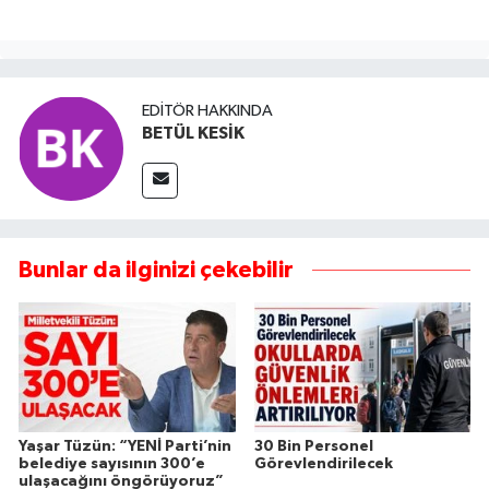
EDITÖR HAKKINDA
BETÜL KESİK
Bunlar da ilginizi çekebilir
Yaşar Tüzün: “YENİ Parti’nin
30 Bin Personel
belediye sayısının 300’e
Görevlendirilecek
ulaşacağını öngörüyoruz”