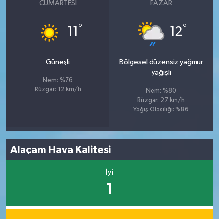
CUMARTESI
PAZAR
°
°
11
12
Güneşli
Bölgesel düzensiz yağmur
yağışlı
Nem: %76
Rüzgar: 12 km/h
Nem: %80
Rüzgar: 27 km/h
Yağış Olasılığı: %86
Alaçam Hava Kalitesi
İyi
1