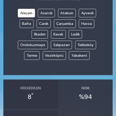
Alaçam
Asarcık
Atakum
Ayvacık
Bafra
Canik
Çarşamba
Havza
İlkadım
Kavak
Ladik
Ondokuzmayıs
Salıpazarı
Tekkeköy
Terme
Vezirköprü
Yakakent
HISSEDILEN
NEM
°
8
%94