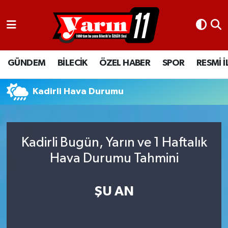
GÜNDEM
Bilecik Nöbetçi Eczaneler
GÜNDEM
BİLECİK
ÖZEL HABER
SPOR
RESMİ 
BİLECİK
Bilecik Hava Durumu
ÖZEL HABER
Bilecik Namaz Vakitleri
Kadirli Hava Durumu
SPOR
Bilecik Trafik Yoğunluk Haritası
Kadirli Bugün, Yarın ve 1 Haftalık
RESMİ İLANLAR
Süper Lig Puan Durumu ve Fikstür
Hava Durumu Tahmini
Tüm Manşetler
ŞU AN
Son Dakika Haberleri
Haber Arşivi