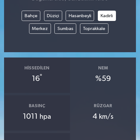
Bahçe
Düziçi
Hasanbeyli
Kadirli
Merkez
Sumbas
Toprakkale
HISSEDILEN
NEM
°
16
%59
BASINÇ
RÜZGAR
1011
4
hpa
km/s