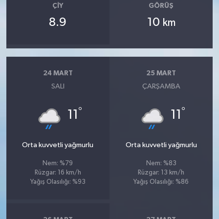
ÇIY
GÖRÜŞ
8.9
10
km
24 MART
25 MART
SALI
ÇARŞAMBA
°
°
11
11
Orta kuvvetli yağmurlu
Orta kuvvetli yağmurlu
Nem: %79
Nem: %83
Rüzgar: 16 km/h
Rüzgar: 13 km/h
Yağış Olasılığı: %93
Yağış Olasılığı: %86