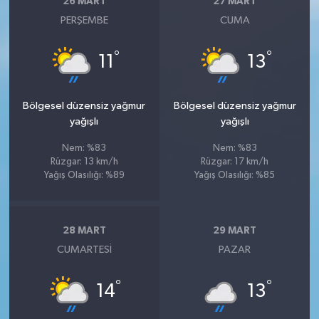
26 MART
27 MART
PERŞEMBE
CUMA
°
°
11
13
Bölgesel düzensiz yağmur
Bölgesel düzensiz yağmur
yağışlı
yağışlı
Nem: %83
Nem: %83
Rüzgar: 13 km/h
Rüzgar: 17 km/h
Yağış Olasılığı: %89
Yağış Olasılığı: %85
28 MART
29 MART
CUMARTESI
PAZAR
°
°
14
13