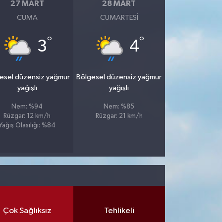
27 MART
28 MART
CUMA
CUMARTESI
°
°
3
4
esel düzensiz yağmur
Bölgesel düzensiz yağmur
yağışlı
yağışlı
Nem: %94
Nem: %85
Rüzgar: 12 km/h
Rüzgar: 21 km/h
Yağış Olasılığı: %84
Çok Sağlıksız
Tehlikeli