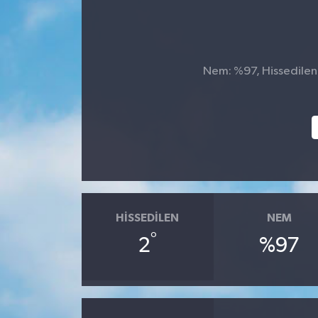
Nem: %97, Hissedilen 
HISSEDILEN
NEM
°
2
%97