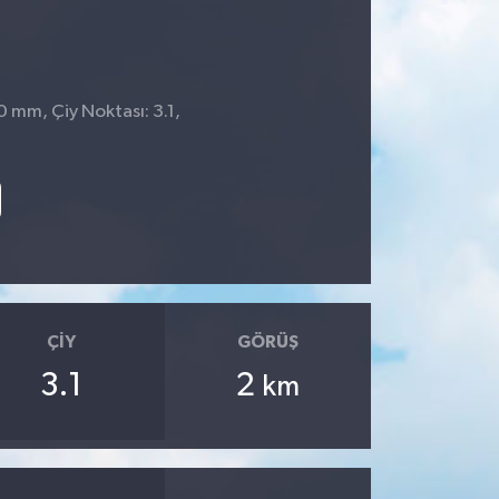
0 mm, Çiy Noktası: 3.1,
ÇIY
GÖRÜŞ
3.1
2
km