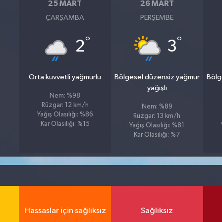
25 MART
26 MART
ÇARŞAMBA
PERŞEMBE
°
°
2
3
Orta kuvvetli yağmurlu
Bölgesel düzensiz yağmur
Bölg
yağışlı
Nem: %98
Rüzgar: 12 km/h
Nem: %89
Yağış Olasılığı: %86
Rüzgar: 13 km/h
Kar Olasılığı: %15
Yağış Olasılığı: %81
Kar Olasılığı: %7
Hassaslar için sağlıksız
Sağlıksız