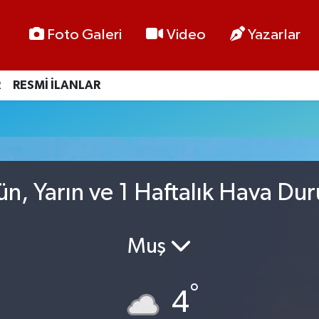
Foto Galeri
Video
Yazarlar
R
RESMİ İLANLAR
ün, Yarın ve 1 Haftalık Hava Du
Muş
°
4