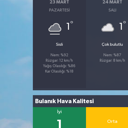
23 MART
24 MART
PAZARTESI
SALI
°
°
1
1
Sisli
Çok bulutlu
Nem: %92
Nem: %87
Rüzgar: 12 km/h
Rüzgar: 8 km/h
Yağış Olasılığı: %86
Kar Olasılığı: %18
Bulanık Hava Kalitesi
İyi
1
Orta