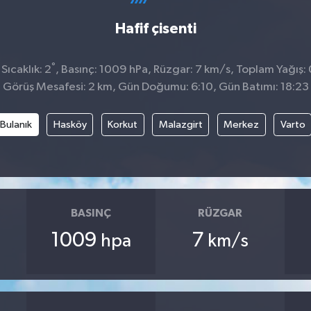
Hafif çisenti
°
Sıcaklık: 2
, Basınç: 1009 hPa, Rüzgar: 7 km/s, Toplam Yağış: 
Görüş Mesafesi: 2 km, Gün Doğumu: 6:10, Gün Batımı: 18:23
Bulanık
Hasköy
Korkut
Malazgirt
Merkez
Varto
BASINÇ
RÜZGAR
1009
7
hpa
km/s