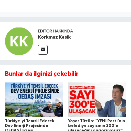
EDITÖR HAKKINDA
Korkmaz Kesik
Bunlar da ilginizi çekebilir
Türkiye'yi Temsil Edecek
Yaşar Tüzün: “YENİ Parti’nin
Dev Enerji Projesinde
belediye sayısının 300’e
OEDAŞ İmzası
ulaşacağını öngörüyoruz”