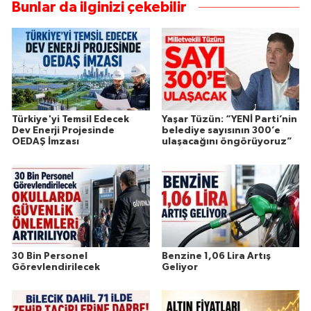
Bunlar da ilginizi çekebilir
Türkiye'yi Temsil Edecek
Yaşar Tüzün: “YENİ Parti’nin
Dev Enerji Projesinde
belediye sayısının 300’e
OEDAŞ İmzası
ulaşacağını öngörüyoruz”
30 Bin Personel
Benzine 1,06 Lira Artış
Görevlendirilecek
Geliyor