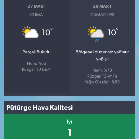
27 MART
28 MART
CUMA
CUMARTESI
°
°
10
10
Parçalı Bulutlu
Bölgesel düzensiz yağmur
yağışlı
Nem: %63
Rüzgar: 13 km/h
Nem: %73
Rüzgar: 12 km/h
Yağış Olasılığı: %89
Pütürge Hava Kalitesi
İyi
1