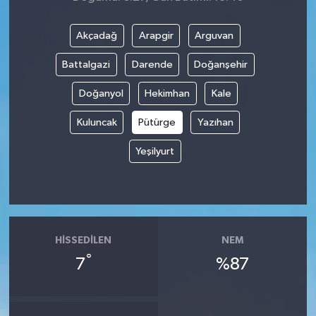
Akçadağ
Arapgir
Arguvan
Battalgazi
Darende
Doğanşehir
Doğanyol
Hekimhan
Kale
Kuluncak
Pütürge
Yazıhan
Yeşilyurt
HISSEDILEN
NEM
°
7
%87