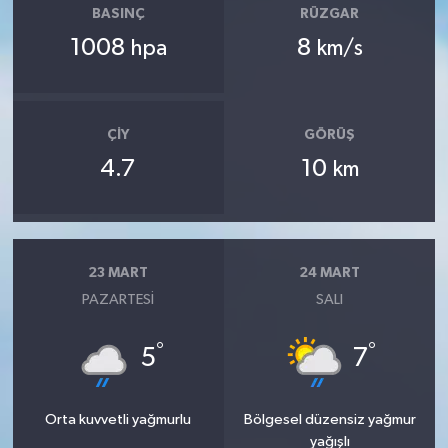
BASINÇ
RÜZGAR
1008
8
hpa
km/s
ÇIY
GÖRÜŞ
4.7
10
km
23 MART
24 MART
PAZARTESI
SALI
°
°
5
7
Orta kuvvetli yağmurlu
Bölgesel düzensiz yağmur
yağışlı