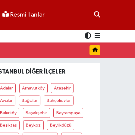
Resmi İlanlar
İSTANBUL DIĞER İLÇELER
Adalar
Arnavutköy
Ataşehir
Avcılar
Bağcılar
Bahçelievler
Bakırköy
Başakşehir
Bayrampaşa
Beşiktaş
Beykoz
Beylikdüzü