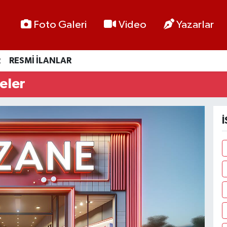
Foto Galeri
Video
Yazarlar
R
RESMİ İLANLAR
eler