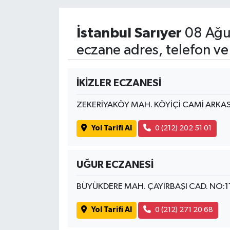
İstanbul Sarıyer
08 Ağu
eczane adres, telefon ve
İKİZLER ECZANESİ
ZEKERİYAKÖY MAH. KÖYİÇİ CAMİ ARKAS
Yol Tarifi Al
0 (212) 202 51 01
UĞUR ECZANESİ
BÜYÜKDERE MAH. ÇAYIRBAŞI CAD. NO:
Yol Tarifi Al
0 (212) 271 20 68