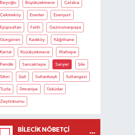
Beyoğlu
Büyükçekmece
Çatalca
Çekmeköy
Esenler
Esenyurt
Eyüpsultan
Fatih
Gaziosmanpaşa
Güngören
Kadıköy
Kâğıthane
Kartal
Küçükçekmece
Maltepe
Pendik
Sancaktepe
Sarıyer
Şile
Silivri
Şişli
Sultanbeyli
Sultangazi
Tuzla
Ümraniye
Üsküdar
Zeytinburnu
BILECIK NÖBETÇI