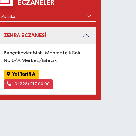
ECZANELER
ZEHRA ECZANESİ
Bahçelievler Mah. Mehmetçik Sok.
No:6/A Merkez/Bilecik
Yol Tarifi Al
0 (228) 217 00 00