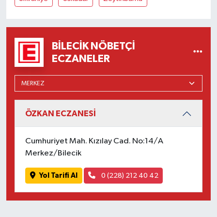
BILECIK NÖBETÇI
ECZANELER
ÖZKAN ECZANESİ
Cumhuriyet Mah. Kızılay Cad. No:14/A
Merkez/Bilecik
Yol Tarifi Al
0 (228) 212 40 42