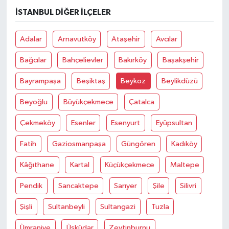
İSTANBUL DIĞER İLÇELER
Adalar
Arnavutköy
Ataşehir
Avcılar
Bağcılar
Bahçelievler
Bakırköy
Başakşehir
Bayrampaşa
Beşiktaş
Beykoz
Beylikdüzü
Beyoğlu
Büyükçekmece
Çatalca
Çekmeköy
Esenler
Esenyurt
Eyüpsultan
Fatih
Gaziosmanpaşa
Güngören
Kadıköy
Kâğıthane
Kartal
Küçükçekmece
Maltepe
Pendik
Sancaktepe
Sarıyer
Şile
Silivri
Şişli
Sultanbeyli
Sultangazi
Tuzla
Ümraniye
Üsküdar
Zeytinburnu