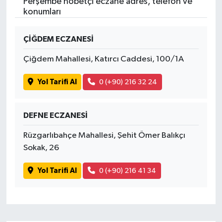
Perşembe nöbetçi eczane adres, telefon ve
konumları
ÇİĞDEM ECZANESİ
Çiğdem Mahallesi, Katırcı Caddesi, 100/1A
Yol Tarifi Al
0 (+90) 216 32 24
DEFNE ECZANESİ
Rüzgarlıbahçe Mahallesi, Şehit Ömer Balıkçı
Sokak, 26
Yol Tarifi Al
0 (+90) 216 41 34