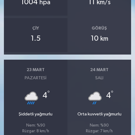
1004
11
hpa
km/s
ÇIY
GÖRÜŞ
1.5
10
km
23 MART
24 MART
PAZARTESI
SALI
°
°
4
4
Şiddetli yağmurlu
Orta kuvvetli yağmurlu
Nem: %90
Nem: %90
Rüzgar: 8 km/h
Rüzgar: 7 km/h