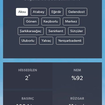
Aksu
Atabey
Eğirdir
Gelendost
Gönen
Keçiborlu
Merkez
Şarkikaraağaç
Senirkent
Sütçüler
Uluborlu
Yalvaç
Yenişarbademli
HISSEDILEN
NEM
°
2
%92
BASINÇ
RÜZGAR