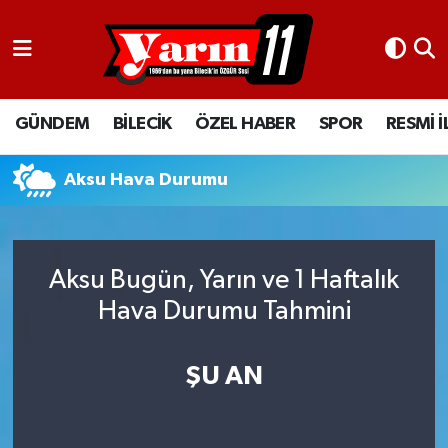
GÜNDEM
Bilecik Nöbetçi Eczaneler
GÜNDEM
BİLECİK
ÖZEL HABER
SPOR
RESMİ 
BİLECİK
Bilecik Hava Durumu
ÖZEL HABER
Bilecik Namaz Vakitleri
Aksu Hava Durumu
SPOR
Bilecik Trafik Yoğunluk Haritası
Aksu Bugün, Yarın ve 1 Haftalık
RESMİ İLANLAR
Süper Lig Puan Durumu ve Fikstür
Hava Durumu Tahmini
Tüm Manşetler
ŞU AN
Son Dakika Haberleri
Haber Arşivi