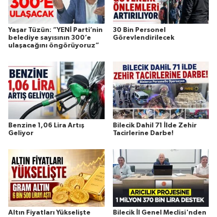
Yaşar Tüzün: “YENİ Parti’nin
30 Bin Personel
belediye sayısının 300’e
Görevlendirilecek
ulaşacağını öngörüyoruz”
Benzine 1,06 Lira Artış
Bilecik Dahil 71 İlde Zehir
Geliyor
Tacirlerine Darbe!
Altın Fiyatları Yükselişte
Bilecik İl Genel Meclisi'nden