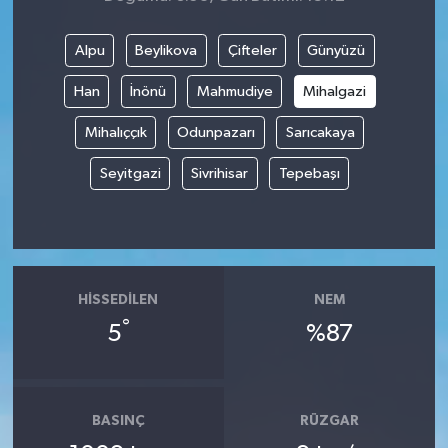
Alpu
Beylikova
Çifteler
Günyüzü
Han
İnönü
Mahmudiye
Mihalgazi
Mihalıççık
Odunpazarı
Sarıcakaya
Seyitgazi
Sivrihisar
Tepebaşı
HISSEDILEN
NEM
°
5
%87
BASINÇ
RÜZGAR