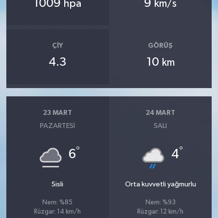
1009
9
hpa
km/s
ÇIY
GÖRÜŞ
4.3
10
km
23 MART
24 MART
PAZARTESI
SALI
°
°
6
4
Sisli
Orta kuvvetli yağmurlu
Nem: %85
Nem: %93
Rüzgar: 14 km/h
Rüzgar: 12 km/h