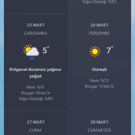
Yağış Olasılığı: %82
25 MART
26 MART
ÇARŞAMBA
PERŞEMBE
°
°
5
7
Bölgesel düzensiz yağmur
Güneşli
yağışlı
Nem: %72
Rüzgar: 13 km/h
Nem: %91
Rüzgar: 18 km/h
Yağış Olasılığı: %89
27 MART
28 MART
CUMA
CUMARTESI