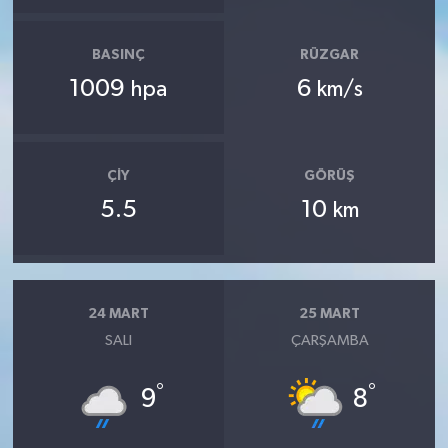
BASINÇ
RÜZGAR
1009
6
hpa
km/s
ÇIY
GÖRÜŞ
5.5
10
km
24 MART
25 MART
SALI
ÇARŞAMBA
°
°
9
8