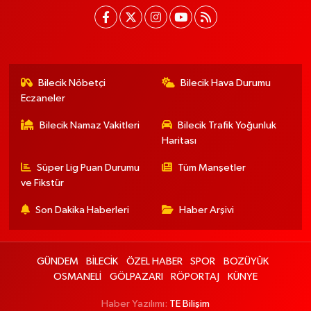
Bilecik Nöbetçi
Bilecik Hava Durumu
Eczaneler
Bilecik Namaz Vakitleri
Bilecik Trafik Yoğunluk
Haritası
Süper Lig Puan Durumu
Tüm Manşetler
ve Fikstür
Son Dakika Haberleri
Haber Arşivi
GÜNDEM
BİLECİK
ÖZEL HABER
SPOR
BOZÜYÜK
OSMANELİ
GÖLPAZARI
RÖPORTAJ
KÜNYE
Haber Yazılımı:
TE Bilişim