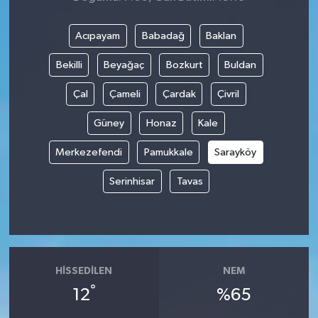
Acıpayam
Babadağ
Baklan
Bekilli
Beyağaç
Bozkurt
Buldan
Çal
Çameli
Çardak
Çivril
Güney
Honaz
Kale
Merkezefendi
Pamukkale
Sarayköy
Serinhisar
Tavas
HISSEDILEN
NEM
°
12
%65