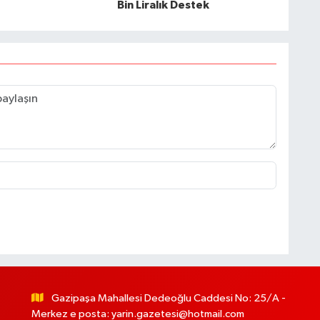
Bin Liralık Destek
Gazipaşa Mahallesi Dedeoğlu Caddesi No: 25/A -
Merkez e posta:
yarin.gazetesi@hotmail.com