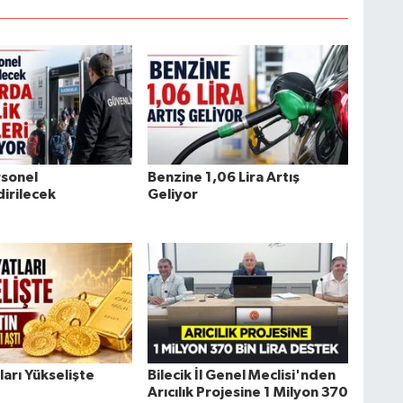
rsonel
Benzine 1,06 Lira Artış
irilecek
Geliyor
tları Yükselişte
Bilecik İl Genel Meclisi'nden
Arıcılık Projesine 1 Milyon 370