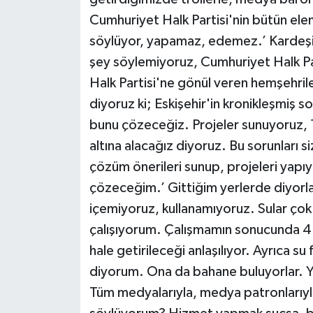
Cumhuriyet Halk Partisi'nin bütün elem
söylüyor, yapamaz, edemez.’ Kardeşim 
şey söylemiyoruz, Cumhuriyet Halk Pa
Halk Partisi'ne gönül veren hemşehril
diyoruz ki; Eskişehir'in kronikleşmiş sor
bunu çözeceğiz. Projeler sunuyoruz, 1
altına alacağız diyoruz. Bu sorunları 
çözüm önerileri sunup, projeleri yapıy
çözeceğim.’ Gittiğim yerlerde diyorl
içemiyoruz, kullanamıyoruz. Sular çok
çalışıyorum. Çalışmamın sonucunda 4 mily
hale getirileceği anlaşılıyor. Ayrıca s
diyorum. Ona da bahane buluyorlar. Yal
Tüm medyalarıyla, medya patronlarıyla