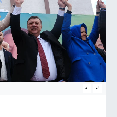
-
+
A
A