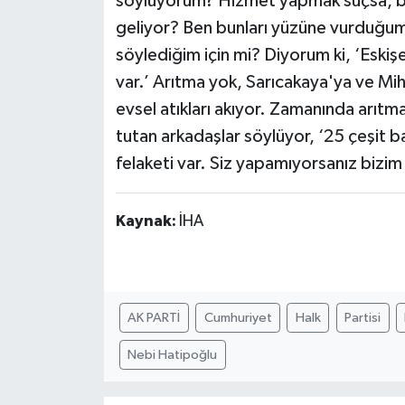
söylüyorum? Hizmet yapmak suçsa, b
geliyor? Ben bunları yüzüne vurduğum i
söylediğim için mi? Diyorum ki, ‘Eskişe
var.’ Arıtma yok, Sarıcakaya'ya ve Mi
evsel atıkları akıyor. Zamanında arıt
tutan arkadaşlar söylüyor, ‘25 çeşit ba
felaketi var. Siz yapamıyorsanız biz
Kaynak:
İHA
AK PARTİ
Cumhuriyet
Halk
Partisi
Nebi Hatipoğlu