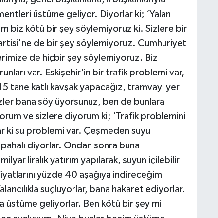
entleri üstüme geliyor. Diyorlar ki; ‘Yalan
biz kötü bir şey söylemiyoruz ki. Sizlere bir
rtisi'ne de bir şey söylemiyoruz. Cumhuriyet
erimize de hiçbir şey söylemiyoruz. Biz
unları var. Eskişehir'in bir trafik problemi var,
5 tane katlı kavşak yapacağız, tramvayı yer
sizler bana söylüyorsunuz, ben de bunlara
orum ve sizlere diyorum ki; ‘Trafik problemini
ar ki su problemi var. Çeşmeden suyu
 pahalı diyorlar. Ondan sonra buna
ar liralık yatırım yapılarak, suyun içilebilir
u fiyatlarını yüzde 40 aşağıya indireceğim
ancılıkla suçluyorlar, bana hakaret ediyorlar.
 üstüme geliyorlar. Ben kötü bir şey mi