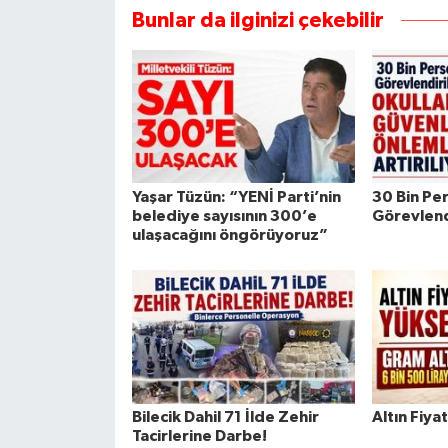
Bunlar da ilginizi çekebilir
Yaşar Tüzün: “YENİ Parti’nin
30 Bin Pe
belediye sayısının 300’e
Görevlend
ulaşacağını öngörüyoruz”
Bilecik Dahil 71 İlde Zehir
Altın Fiya
Tacirlerine Darbe!