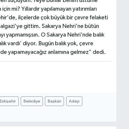
en suçluyum. Niye bunlar benim üstüme
çin mi? Yıllardır yapılamayan yatırımları
hir'de, ilçelerde çok büyük bir çevre felaketi
halgazi'ye gittim. Sakarya Nehri'ne bütün
mayı yapmamışsın. O Sakarya Nehri'nde balık
lık vardı’ diyor. Bugün balık yok, çevre
im de yapamayacağız anlamına gelmez” dedi.
Eskişehir
Belediye
Başkan
Adayı