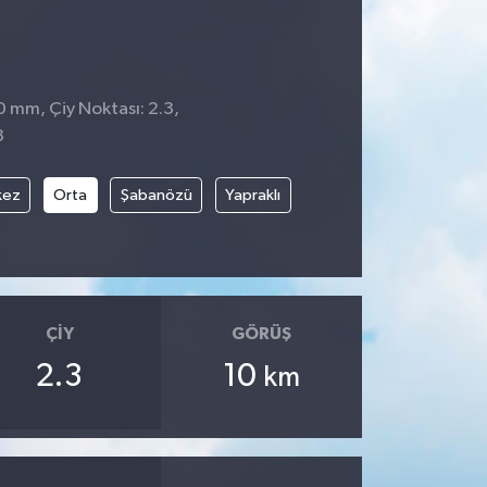
0 mm, Çiy Noktası: 2.3,
3
kez
Orta
Şabanözü
Yapraklı
ÇIY
GÖRÜŞ
2.3
10
km