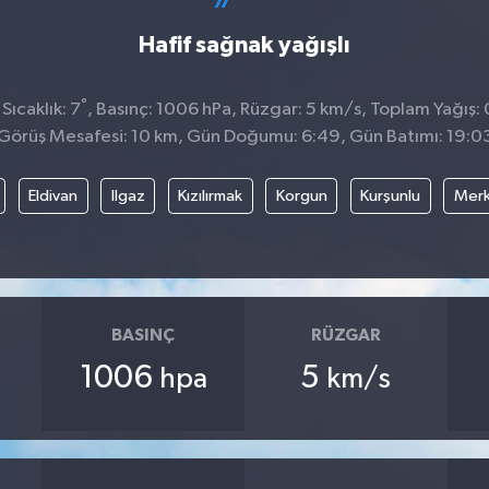
Hafif sağnak yağışlı
°
ıcaklık: 7
, Basınç: 1006 hPa, Rüzgar: 5 km/s, Toplam Yağış: 
Görüş Mesafesi: 10 km, Gün Doğumu: 6:49, Gün Batımı: 19:0
Eldivan
Ilgaz
Kızılırmak
Korgun
Kurşunlu
Mer
BASINÇ
RÜZGAR
1006
5
hpa
km/s