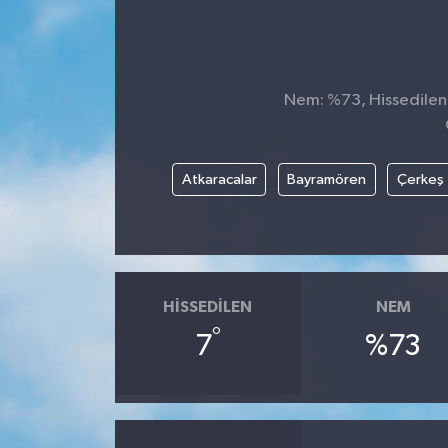
Nem: %73, Hissedilen S
Atkaracalar
Bayramören
Çerkeş
HISSEDILEN
NEM
°
7
%73