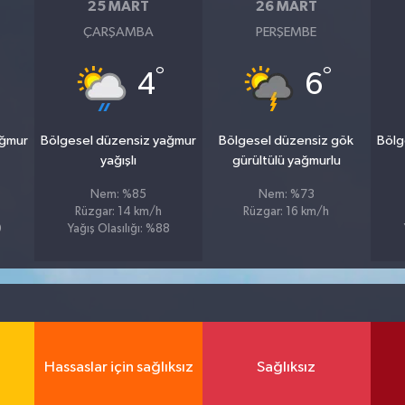
25 MART
26 MART
ÇARŞAMBA
PERŞEMBE
°
°
4
6
ağmur
Bölgesel düzensiz yağmur
Bölgesel düzensiz gök
Bölg
yağışlı
gürültülü yağmurlu
Nem: %85
Nem: %73
Rüzgar: 14 km/h
Rüzgar: 16 km/h
0
Yağış Olasılığı: %88
Hassaslar için sağlıksız
Sağlıksız