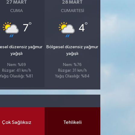
27 MART
28 MART
CUMA
CUMARTESI
°
°
7
4
esel düzensiz yağmur
Bölgesel düzensiz yağmur
yağışlı
yağışlı
Nem: %69
Nem: %76
Rüzgar: 41 km/h
Rüzgar: 31 km/h
Yağış Olasılığı: %81
Yağış Olasılığı: %84
Çok Sağlıksız
Tehlikeli