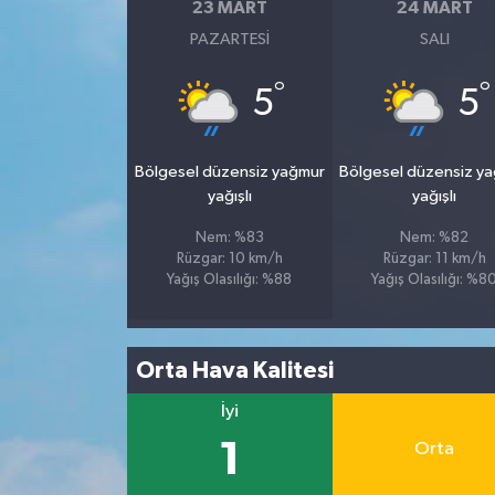
23 MART
24 MART
PAZARTESI
SALI
°
°
5
5
Bölgesel düzensiz yağmur
Bölgesel düzensiz y
yağışlı
yağışlı
Nem: %83
Nem: %82
Rüzgar: 10 km/h
Rüzgar: 11 km/h
Yağış Olasılığı: %88
Yağış Olasılığı: %8
Orta Hava Kalitesi
İyi
1
Orta