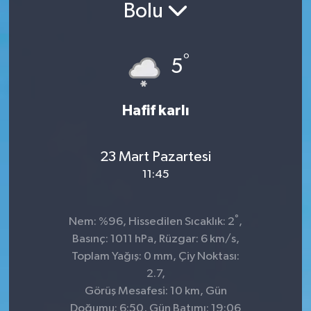
Bolu
°
5
Hafif karlı
23 Mart Pazartesi
11:45
°
Nem: %96, Hissedilen Sıcaklık: 2
,
Basınç: 1011 hPa, Rüzgar: 6 km/s,
Toplam Yağış: 0 mm, Çiy Noktası:
2.7,
Görüş Mesafesi: 10 km, Gün
Doğumu: 6:50, Gün Batımı: 19:06