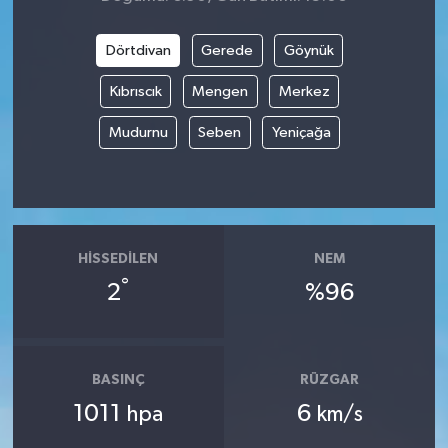
Dörtdivan
Gerede
Göynük
Kıbrıscık
Mengen
Merkez
Mudurnu
Seben
Yeniçağa
HISSEDILEN
NEM
°
2
%96
BASINÇ
RÜZGAR
1011
6
hpa
km/s