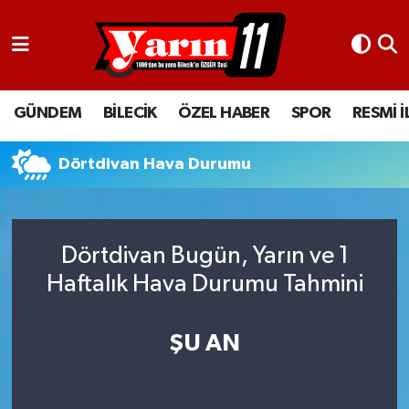
GÜNDEM
Bilecik Nöbetçi Eczaneler
GÜNDEM
BİLECİK
ÖZEL HABER
SPOR
RESMİ 
BİLECİK
Bilecik Hava Durumu
ÖZEL HABER
Bilecik Namaz Vakitleri
Dörtdivan Hava Durumu
SPOR
Bilecik Trafik Yoğunluk Haritası
Dörtdivan Bugün, Yarın ve 1
RESMİ İLANLAR
Süper Lig Puan Durumu ve Fikstür
Haftalık Hava Durumu Tahmini
Tüm Manşetler
ŞU AN
Son Dakika Haberleri
Haber Arşivi