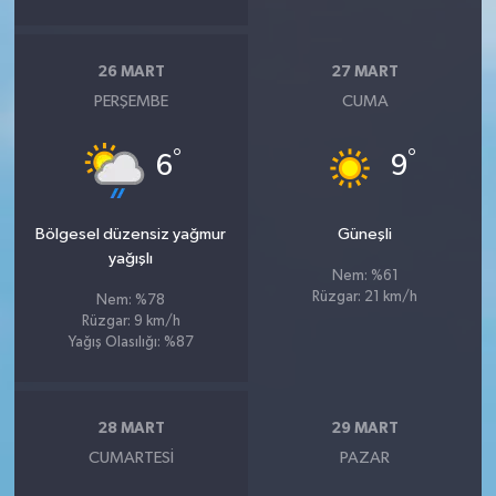
26 MART
27 MART
PERŞEMBE
CUMA
°
°
6
9
Bölgesel düzensiz yağmur
Güneşli
yağışlı
Nem: %61
Rüzgar: 21 km/h
Nem: %78
Rüzgar: 9 km/h
Yağış Olasılığı: %87
28 MART
29 MART
CUMARTESI
PAZAR