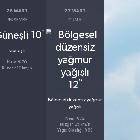
26 MART
27 MART
PERŞEMBE
CUMA
°
10
Güneşli
Nem: %70
Rüzgar: 12 km/h
°
12
Bölgesel düzensiz yağmur
yağışlı
Nem: %72
Rüzgar: 25 km/h
Yağış Olasılığı: %89