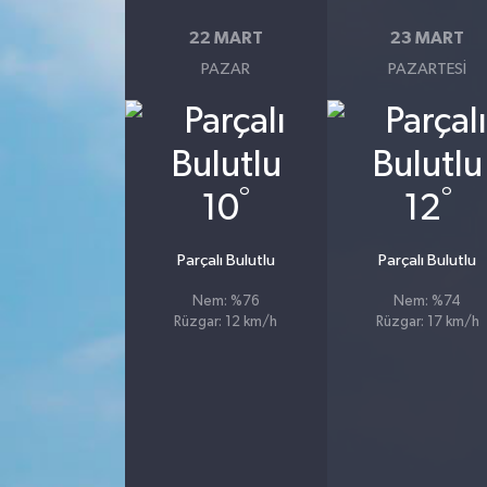
22 MART
23 MART
PAZAR
PAZARTESI
°
°
10
12
Parçalı Bulutlu
Parçalı Bulutlu
Nem: %76
Nem: %74
Rüzgar: 12 km/h
Rüzgar: 17 km/h