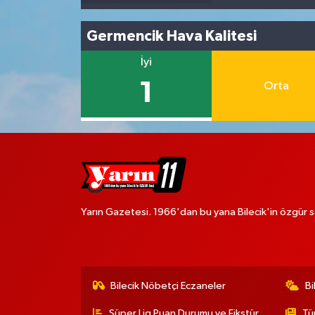
Germencik Hava Kalitesi
İyi
1
Orta
Yarın Gazetesi. 1966'dan bu yana Bilecik'in özgür s
Bilecik Nöbetçi Eczaneler
Bi
Süper Lig Puan Durumu ve Fikstür
Tü