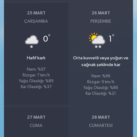
25 MART
26 MART
ÇARŞAMBA
PERŞEMBE
°
°
0
1
Hafif karlı
Orta kuvvetli veya yoğun ve
sağnak şeklinde kar
Nem: %97
Rüzgar: 7 km/h
Nem: %96
Yağış Olasılığı: %89
Rüzgar: 9 km/h
Kar Olasılığı: %37
Yağış Olasılığı: %86
Kar Olasılığı: %21
27 MART
28 MART
CUMA
CUMARTESI