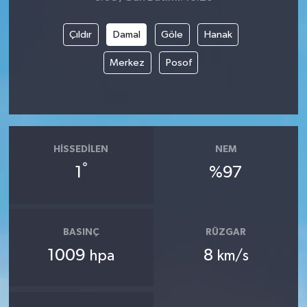
Çıldır
Damal
Göle
Hanak
Merkez
Posof
HISSEDILEN
NEM
°
1
%97
BASINÇ
RÜZGAR
1009
8
hpa
km/s