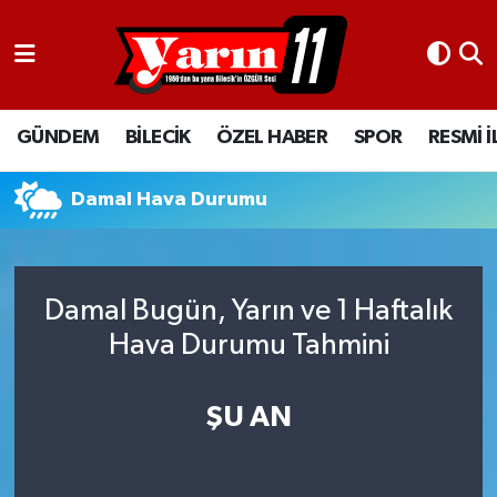
GÜNDEM
Bilecik Nöbetçi Eczaneler
GÜNDEM
BİLECİK
ÖZEL HABER
SPOR
RESMİ 
BİLECİK
Bilecik Hava Durumu
ÖZEL HABER
Bilecik Namaz Vakitleri
Damal Hava Durumu
SPOR
Bilecik Trafik Yoğunluk Haritası
Damal Bugün, Yarın ve 1 Haftalık
RESMİ İLANLAR
Süper Lig Puan Durumu ve Fikstür
Hava Durumu Tahmini
Tüm Manşetler
ŞU AN
Son Dakika Haberleri
Haber Arşivi