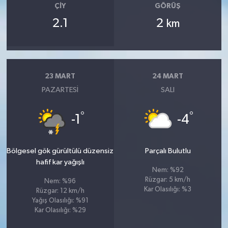
ÇIY
GÖRÜŞ
2.1
2
km
23 MART
24 MART
PAZARTESI
SALI
°
°
-1
-4
Bölgesel gök gürültülü düzensiz
Parçalı Bulutlu
hafif kar yağışlı
Nem: %92
Rüzgar: 5 km/h
Nem: %96
Kar Olasılığı: %3
Rüzgar: 12 km/h
Yağış Olasılığı: %91
Kar Olasılığı: %29