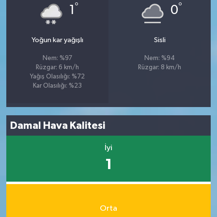
°
°
1
0
Yoğun kar yağışlı
Sisli
Nem: %97
Nem: %94
Rüzgar: 6 km/h
Rüzgar: 8 km/h
Yağış Olasılığı: %72
Kar Olasılığı: %23
Damal Hava Kalitesi
İyi
1
Orta