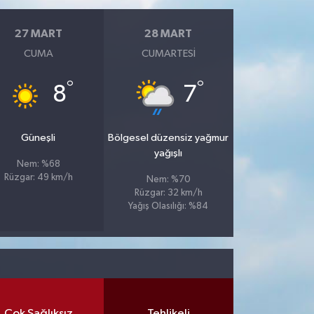
27 MART
28 MART
CUMA
CUMARTESI
°
°
8
7
Güneşli
Bölgesel düzensiz yağmur
yağışlı
Nem: %68
Rüzgar: 49 km/h
Nem: %70
Rüzgar: 32 km/h
Yağış Olasılığı: %84
Çok Sağlıksız
Tehlikeli