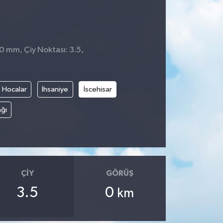
 0 mm, Çiy Noktası: 3.5,
Hocalar
İhsaniye
İscehisar
ğı
ÇIY
GÖRÜŞ
3.5
0
km