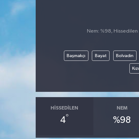
Nem: %98, Hissedilen S
Başmakçı
Bayat
Bolvadin
Kız
HISSEDILEN
NEM
°
4
%98