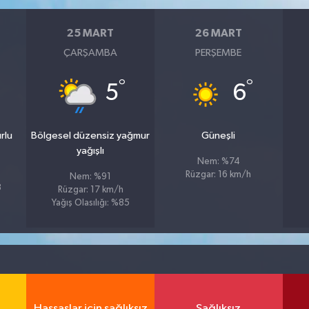
25 MART
26 MART
ÇARŞAMBA
PERŞEMBE
°
°
5
6
rlu
Bölgesel düzensiz yağmur
Güneşli
yağışlı
Nem: %74
Rüzgar: 16 km/h
Nem: %91
8
Rüzgar: 17 km/h
Yağış Olasılığı: %85
Hassaslar için sağlıksız
Sağlıksız