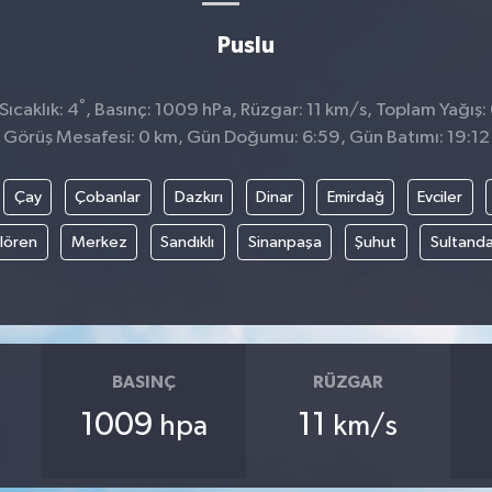
Puslu
°
ıcaklık: 4
, Basınç: 1009 hPa, Rüzgar: 11 km/s, Toplam Yağış:
Görüş Mesafesi: 0 km, Gün Doğumu: 6:59, Gün Batımı: 19:12
Çay
Çobanlar
Dazkırı
Dinar
Emirdağ
Evciler
ılören
Merkez
Sandıklı
Sinanpaşa
Şuhut
Sultanda
BASINÇ
RÜZGAR
1009
11
hpa
km/s