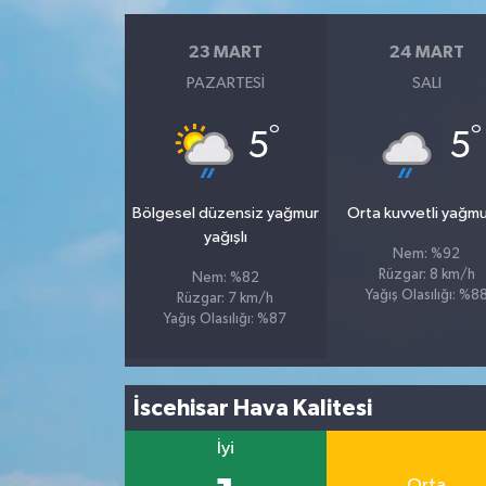
23 MART
24 MART
PAZARTESI
SALI
°
°
5
5
Bölgesel düzensiz yağmur
Orta kuvvetli yağmu
yağışlı
Nem: %92
Rüzgar: 8 km/h
Nem: %82
Yağış Olasılığı: %8
Rüzgar: 7 km/h
Yağış Olasılığı: %87
İscehisar Hava Kalitesi
İyi
Orta