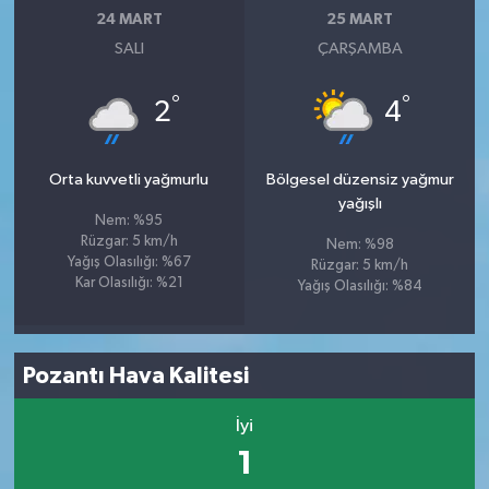
24 MART
25 MART
SALI
ÇARŞAMBA
°
°
2
4
Orta kuvvetli yağmurlu
Bölgesel düzensiz yağmur
yağışlı
Nem: %95
Rüzgar: 5 km/h
Nem: %98
Yağış Olasılığı: %67
Rüzgar: 5 km/h
Kar Olasılığı: %21
Yağış Olasılığı: %84
Pozantı Hava Kalitesi
İyi
1