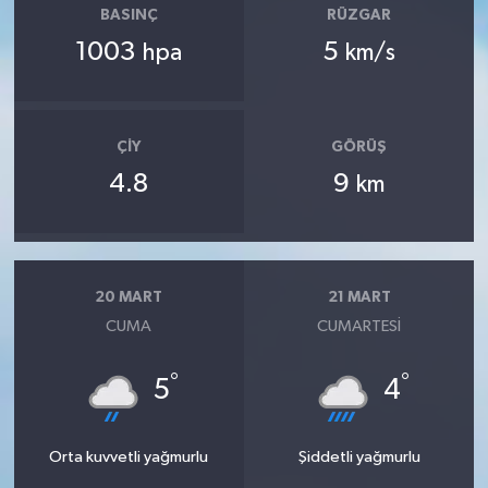
BASINÇ
RÜZGAR
1003
5
hpa
km/s
ÇIY
GÖRÜŞ
4.8
9
km
20 MART
21 MART
CUMA
CUMARTESI
°
°
5
4
Orta kuvvetli yağmurlu
Şiddetli yağmurlu