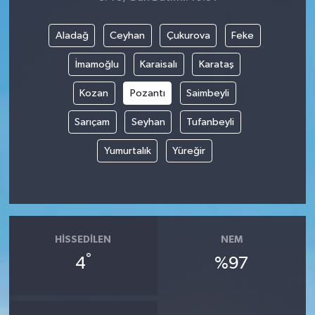
Aladağ
Ceyhan
Çukurova
Feke
İmamoğlu
Karaisalı
Karataş
Kozan
Pozantı
Saimbeyli
Sarıçam
Seyhan
Tufanbeyli
Yumurtalık
Yüreğir
HISSEDILEN
NEM
°
4
%97