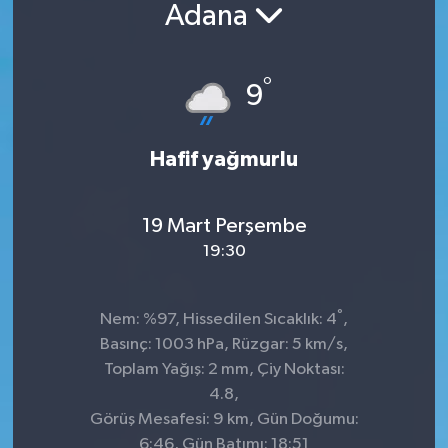
Adana
°
9
Hafif yağmurlu
19 Mart Perşembe
19:30
°
Nem: %97, Hissedilen Sıcaklık: 4
,
Basınç: 1003 hPa, Rüzgar: 5 km/s,
Toplam Yağış: 2 mm, Çiy Noktası:
4.8,
Görüş Mesafesi: 9 km, Gün Doğumu:
6:46, Gün Batımı: 18:51